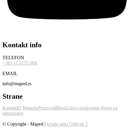
Kontakt info
TELEFON
+381 11 4155 006
EMAIL
info@maped.rs
Strane
Kontakt
O Mapedu
Proizvodi
Blog
Uslovi poslovanja
Pravo na
odustajanje
© Copyright - Maped |
Izrada sajta Odlican 5