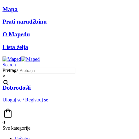
Mapa
Prati narudžbinu
O Mapedu
Lista želja
Search
Pretraga
×
Dobrodošli
Uloguj se / Registruj se
0
Sve kategorije
Početna