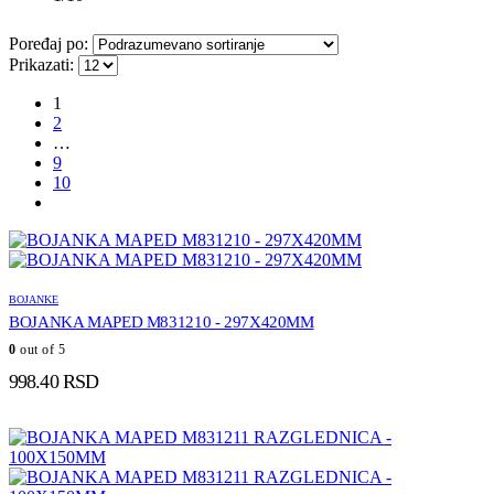
Poređaj po:
Prikazati:
1
2
…
9
10
BOJANKE
BOJANKA MAPED M831210 - 297X420MM
0
out of 5
998.40
RSD