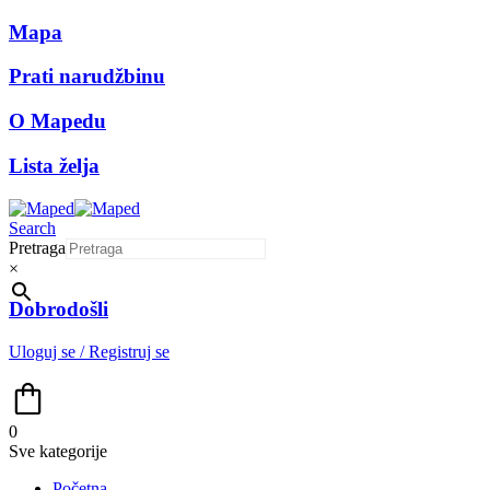
Mapa
Prati narudžbinu
O Mapedu
Lista želja
Search
Pretraga
×
Dobrodošli
Uloguj se / Registruj se
0
Sve kategorije
Početna