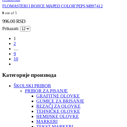
FLOMASTERI
3,849.60 RSD
FLOMASTERI I BOJICE MAPED COLOR`PEPS M897412
0
out of 5
996.00
RSD
Prikazati:
1
2
…
9
10
Категорије производа
ŠKOLSKI PRIBOR
PRIBOR ZA PISANJE
GRAFITNE OLOVKE
GUMICE ZA BRISANJE
REZAČI ZA OLOVKE
TEHNIČKE OLOVKE
HEMIJSKE OLOVKE
MARKERI
TEKST MARKERI