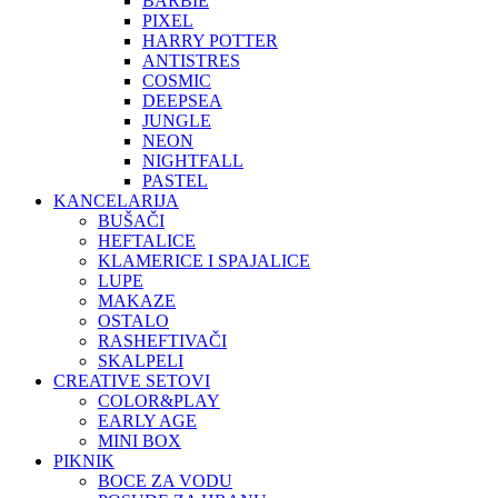
BARBIE
PIXEL
HARRY POTTER
ANTISTRES
COSMIC
DEEPSEA
JUNGLE
NEON
NIGHTFALL
PASTEL
KANCELARIJA
BUŠAČI
HEFTALICE
KLAMERICE I SPAJALICE
LUPE
MAKAZE
OSTALO
RASHEFTIVAČI
SKALPELI
CREATIVE SETOVI
COLOR&PLAY
EARLY AGE
MINI BOX
PIKNIK
BOCE ZA VODU