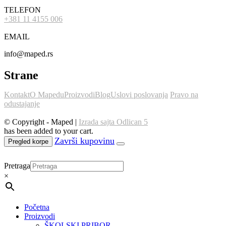
TELEFON
+381 11 4155 006
EMAIL
info@maped.rs
Strane
Kontakt
O Mapedu
Proizvodi
Blog
Uslovi poslovanja
Pravo na
odustajanje
© Copyright - Maped |
Izrada sajta Odlican 5
has been added to your cart.
Pregled korpe
Pretraga
×
Početna
Proizvodi
ŠKOLSKI PRIBOR