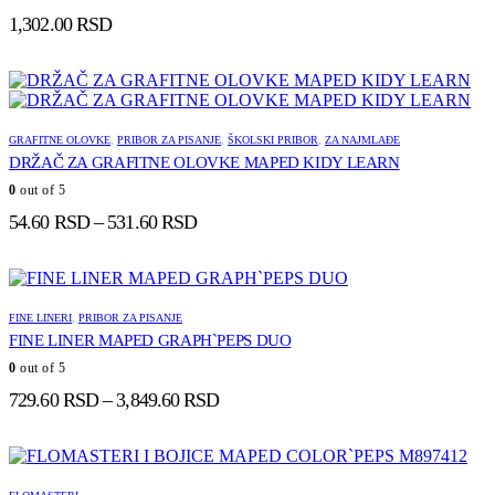
1,302.00
RSD
GRAFITNE OLOVKE
,
PRIBOR ZA PISANJE
,
ŠKOLSKI PRIBOR
,
ZA NAJMLAĐE
DRŽAČ ZA GRAFITNE OLOVKE MAPED KIDY LEARN
0
out of 5
Raspon
54.60
RSD
–
531.60
RSD
cena:
od
54.60 RSD
do
FINE LINERI
,
PRIBOR ZA PISANJE
531.60 RSD
FINE LINER MAPED GRAPH`PEPS DUO
0
out of 5
Raspon
729.60
RSD
–
3,849.60
RSD
cena:
od
729.60 RSD
do