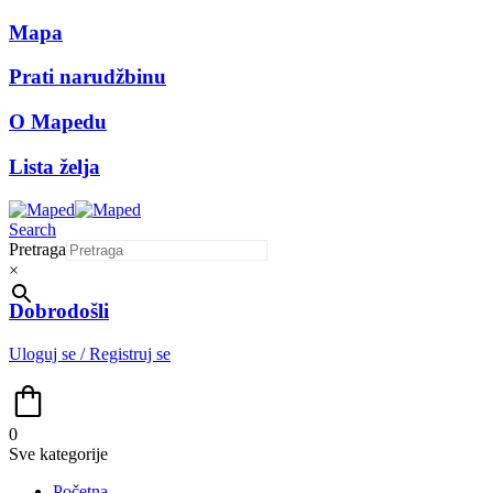
Mapa
Prati narudžbinu
O Mapedu
Lista želja
Search
Pretraga
×
Dobrodošli
Uloguj se / Registruj se
0
Sve kategorije
Početna