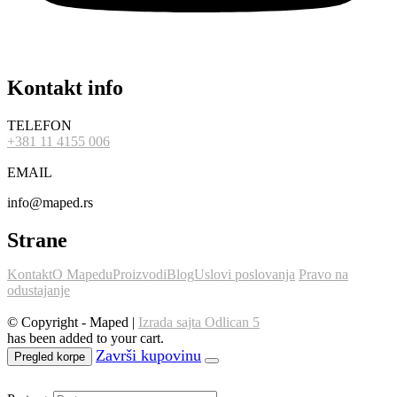
Kontakt info
TELEFON
+381 11 4155 006
EMAIL
info@maped.rs
Strane
Kontakt
O Mapedu
Proizvodi
Blog
Uslovi poslovanja
Pravo na
odustajanje
© Copyright - Maped |
Izrada sajta Odlican 5
has been added to your cart.
Pregled korpe