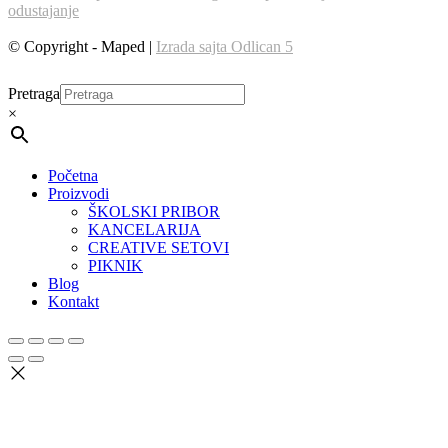
odustajanje
© Copyright - Maped |
Izrada sajta Odlican 5
Pretraga
×
Početna
Proizvodi
ŠKOLSKI PRIBOR
KANCELARIJA
CREATIVE SETOVI
PIKNIK
Blog
Kontakt