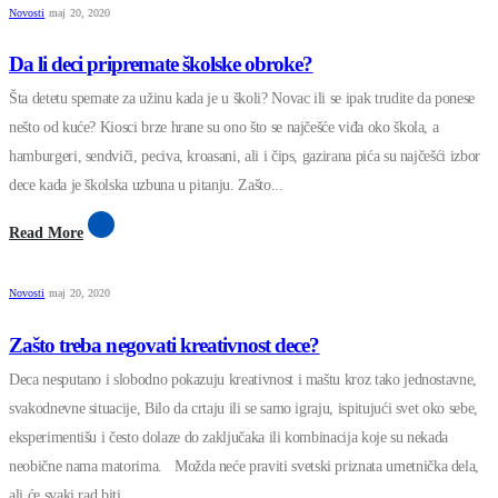
Novosti
maj 20, 2020
Da li deci pripremate školske obroke?
Šta detetu spemate za užinu kada je u školi? Novac ili se ipak trudite da ponese
nešto od kuće? Kiosci brze hrane su ono što se najčešće viđa oko škola, a
hamburgeri, sendviči, peciva, kroasani, ali i čips, gazirana pića su najčešći izbor
dece kada je školska uzbuna u pitanju. Zašto...
Read More
Novosti
maj 20, 2020
Zašto treba negovati kreativnost dece?
Deca nesputano i slobodno pokazuju kreativnost i maštu kroz tako jednostavne,
svakodnevne situacije, Bilo da crtaju ili se samo igraju, ispitujući svet oko sebe,
eksperimentišu i često dolaze do zaključaka ili kombinacija koje su nekada
neobične nama matorima.
Možda neće praviti svetski priznata umetnička dela,
ali će svaki rad biti...