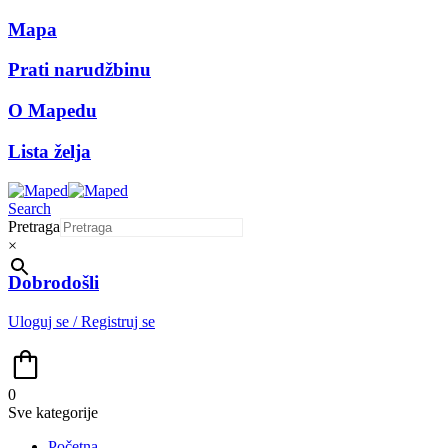
Mapa
Prati narudžbinu
O Mapedu
Lista želja
Search
Pretraga
×
Dobrodošli
Uloguj se / Registruj se
0
Sve kategorije
Početna