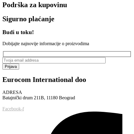
Podrška za kupovinu
Sigurno plaćanje
Budi u toku!
Dobijajte najnovije informacije o proizvodima
Prijava
Eurocom International doo
ADRESA
Batajnički drum 211B, 11180 Beograd
Facebook-f