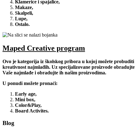
Klamerice i spajalice,
Makaze,
Skalpeli,
Lupe,
Ostalo.
Maped Creative program
Ovo je kategorija iz školskog pribora u kojoj možete probuditi
kreativnost najmlađih. Uz specijalizovane proizvode obradujte
Vaše najmlađe i obradujte ih našim proizvodima.
U ponudi možete pronaći:
Early age,
Mini box,
Color&Play,
Board Activites.
Blog