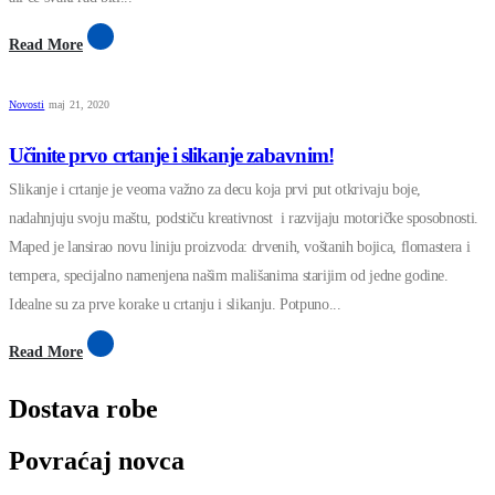
Read More
Novosti
maj 21, 2020
Učinite prvo crtanje i slikanje zabavnim!
Slikanje i crtanje je veoma važno za decu koja prvi put otkrivaju boje,
nadahnjuju svoju maštu, podstiču kreativnost i razvijaju motoričke sposobnosti.
Maped je lansirao novu liniju proizvoda: drvenih, voštanih bojica, flomastera i
tempera, specijalno namenjena našim mališanima starijim od jedne godine.
Idealne su za prve korake u crtanju i slikanju. Potpuno...
Read More
Dostava robe
Povraćaj novca