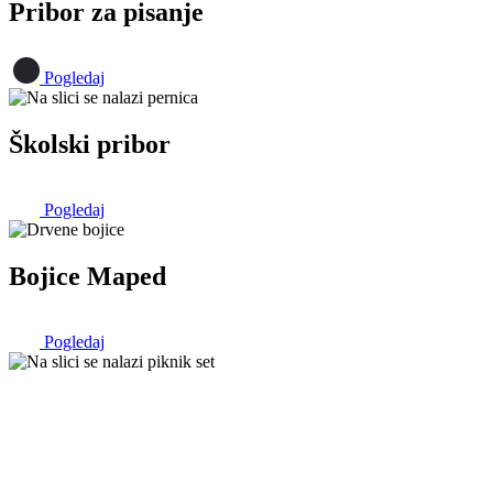
Pribor za pisanje
Pogledaj
Školski pribor
Pogledaj
Bojice Maped
Pogledaj
Piknik
Najponosniji smo na naš program Piknik iz kategorije školski
pribor. Sada naši skolarci mogu bezbrižno da spakuju svoju