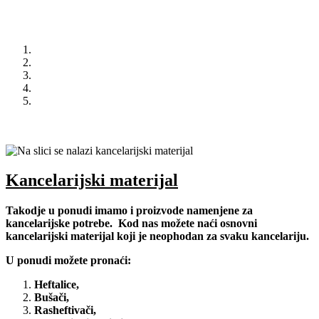
hranu i da uživaju u pikniku.
U ovom programu možete pronaći:
Boce za vodu,
Termo torbe,
Posude za hranu,
Pribor za jelo,
Termosi.
Kancelarijski materijal
Takodje u ponudi imamo i proizvode namenjene za
kancelarijske potrebe.
Kod nas možete naći osnovni
kancelarijski materijal koji je neophodan za svaku kancelariju.
U ponudi možete pronaći:
Heftalice,
Bušači,
Rasheftivači,