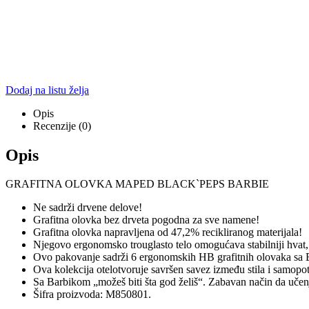
Dodaj na listu želja
Opis
Recenzije (0)
Opis
GRAFITNA OLOVKA MAPED BLACK`PEPS BARBIE
Ne sadrži drvene delove!
Grafitna olovka bez drveta pogodna za sve namene!
Grafitna olovka napravljena od 47,2% recikliranog materijala!
Njegovo ergonomsko trouglasto telo omogućava stabilniji hvat, 
Ovo pakovanje sadrži 6 ergonomskih HB grafitnih olovaka sa 
Ova kolekcija otelotvoruje savršen savez između stila i samopotv
Sa Barbikom „možeš biti šta god želiš“. Zabavan način da učenje
Šifra proizvoda: M850801.