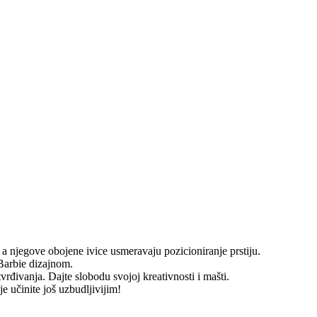
a njegove obojene ivice usmeravaju pozicioniranje prstiju.
Barbie dizajnom.
rđivanja. Dajte slobodu svojoj kreativnosti i mašti.
 učinite još uzbudljivijim!