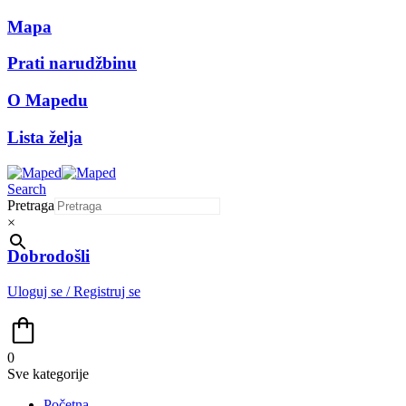
Mapa
Prati narudžbinu
O Mapedu
Lista želja
Search
Pretraga
×
Dobrodošli
Uloguj se / Registruj se
0
Sve kategorije
Početna