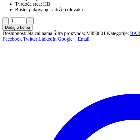
Tvrdoća srca: HB.
Blister pakovanje sadrži 6 olovaka.
-
+
Dodaj u korpu
Dostupnost:
Na zalihama
Šifra proizvoda:
M850801
Kategorije:
BAR
Facebook
Twitter
LinkedIn
Google +
Email