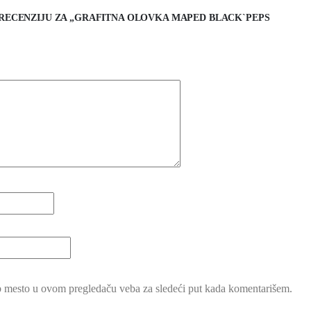
I RECENZIJU ZA „GRAFITNA OLOVKA MAPED BLACK`PEPS
b mesto u ovom pregledaču veba za sledeći put kada komentarišem.