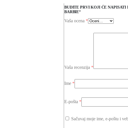
BUDITE PRVI KOJI ĆE NAPISAT
BARBIE“
Vaša ocena
*
Vaša recenzija
*
Ime
*
E-pošta
*
Sačuvaj moje ime, e-poštu i ve