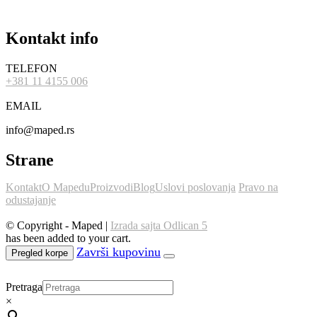
Kontakt info
TELEFON
+381 11 4155 006
EMAIL
info@maped.rs
Strane
Kontakt
O Mapedu
Proizvodi
Blog
Uslovi poslovanja
Pravo na
odustajanje
© Copyright - Maped |
Izrada sajta Odlican 5
has been added to your cart.
Pregled korpe
Pretraga
×