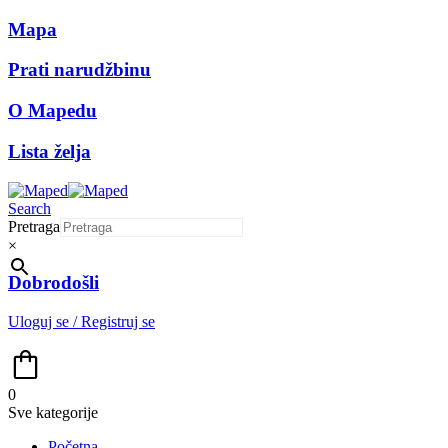
Mapa
Prati narudžbinu
O Mapedu
Lista želja
Search
Pretraga
×
Dobrodošli
Uloguj se / Registruj se
0
Sve kategorije
Početna