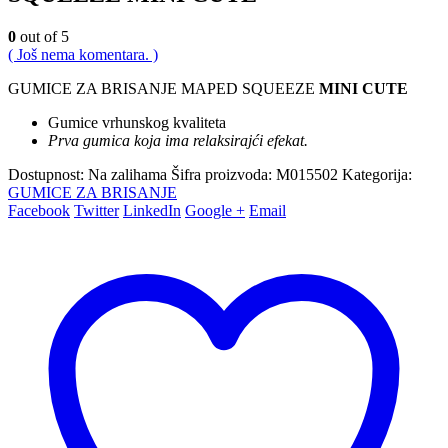
0
out of 5
( Još nema komentara. )
GUMICE ZA BRISANJE MAPED SQUEEZE
MINI CUTE
Gumice vrhunskog kvaliteta
Prva gumica koja ima relaksirajći efekat.
Dostupnost:
Na zalihama
Šifra proizvoda:
M015502
Kategorija:
GUMICE ZA BRISANJE
Facebook
Twitter
LinkedIn
Google +
Email