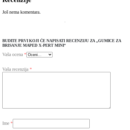
Još nema komentara.
BUDITE PRVI KOJI ĆE NAPISATI RECENZIJU ZA „GUMICE ZA
BRISANJE MAPED X-PERT MINI“
Vaša ocena
*
Vaša recenzija
*
Ime
*