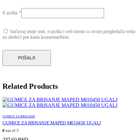
E-pošta
*
Sačuvaj moje ime, e-poštu i veb mesto u ovom pregledaču veba
za sledeći put kada komentarišem.
Related Products
GUMICE ZA BRISANJE
GUMICE ZA BRISANJE MAPED M010450 UGALJ
0
out of 5
237.60
RSD