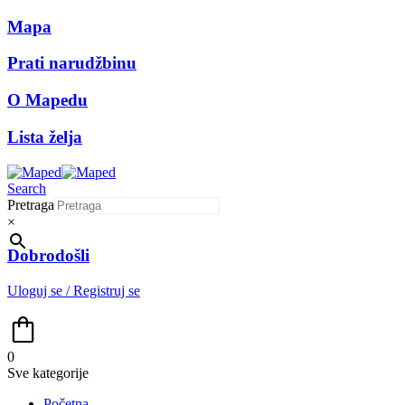
Mapa
Prati narudžbinu
O Mapedu
Lista želja
Search
Pretraga
×
Dobrodošli
Uloguj se / Registruj se
0
Sve kategorije
Početna