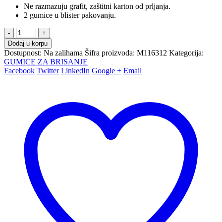
Ne razmazuju grafit, zaštitni karton od prljanja.
2 gumice u blister pakovanju.
-
+
Dodaj u korpu
Dostupnost:
Na zalihama
Šifra proizvoda:
M116312
Kategorija:
GUMICE ZA BRISANJE
Facebook
Twitter
LinkedIn
Google +
Email