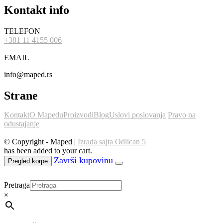
Kontakt info
TELEFON
+381 11 4155 006
EMAIL
info@maped.rs
Strane
Kontakt
O Mapedu
Proizvodi
Blog
Uslovi poslovanja
Pravo na
odustajanje
© Copyright - Maped |
Izrada sajta Odlican 5
has been added to your cart.
Pregled korpe
Pretraga
×