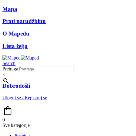
Mapa
Prati narudžbinu
O Mapedu
Lista želja
Search
Pretraga
×
Dobrodošli
Uloguj se / Registruj se
0
Sve kategorije
Početna