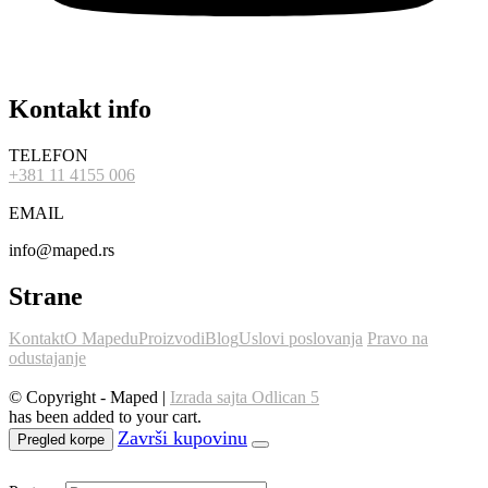
Kontakt info
TELEFON
+381 11 4155 006
EMAIL
info@maped.rs
Strane
Kontakt
O Mapedu
Proizvodi
Blog
Uslovi poslovanja
Pravo na
odustajanje
© Copyright - Maped |
Izrada sajta Odlican 5
has been added to your cart.
Pregled korpe