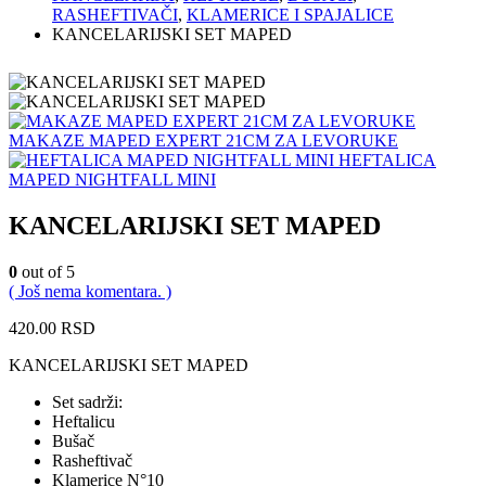
RASHEFTIVAČI
,
KLAMERICE I SPAJALICE
KANCELARIJSKI SET MAPED
MAKAZE MAPED EXPERT 21CM ZA LEVORUKE
HEFTALICA
MAPED NIGHTFALL MINI
KANCELARIJSKI SET MAPED
0
out of 5
( Još nema komentara. )
420.00
RSD
KANCELARIJSKI SET MAPED
Set sadrži:
Heftalicu
Bušač
Rasheftivač
Klamerice N°10