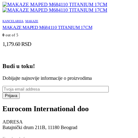
KANCELARIJA
,
MAKAZE
MAKAZE MAPED M684110 TITANIUM 17CM
0
out of 5
1,179.60
RSD
Budi u toku!
Dobijajte najnovije informacije o proizvodima
Prijava
Eurocom International doo
ADRESA
Batajnički drum 211B, 11180 Beograd