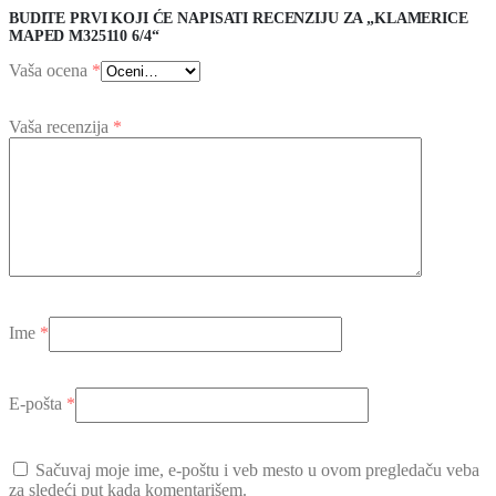
BUDITE PRVI KOJI ĆE NAPISATI RECENZIJU ZA „KLAMERICE
MAPED M325110 6/4“
Vaša ocena
*
Vaša recenzija
*
Ime
*
E-pošta
*
Sačuvaj moje ime, e-poštu i veb mesto u ovom pregledaču veba
za sledeći put kada komentarišem.