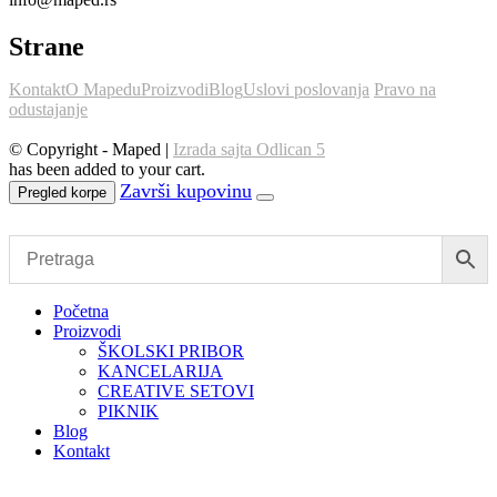
Strane
Kontakt
O Mapedu
Proizvodi
Blog
Uslovi poslovanja
Pravo na
odustajanje
© Copyright - Maped |
Izrada sajta Odlican 5
has been added to your cart.
Pregled korpe
Početna
Proizvodi
ŠKOLSKI PRIBOR
KANCELARIJA
CREATIVE SETOVI
PIKNIK
Blog
Kontakt