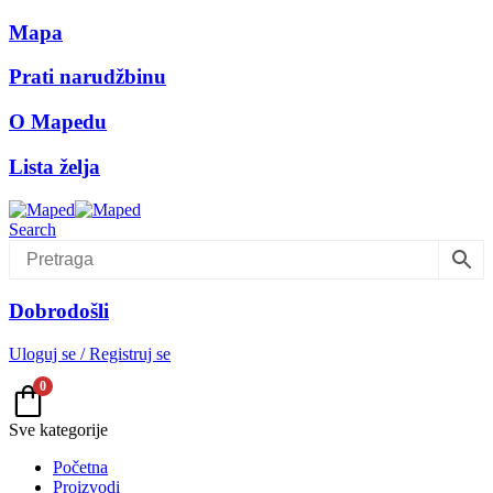
Mapa
Prati narudžbinu
O Mapedu
Lista želja
Search
Dobrodošli
Uloguj se / Registruj se
0
Sve kategorije
Početna
Proizvodi