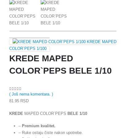
KREDE MAPED
COLOR`PEPS 1/100
KREDE MAPED
COLOR`PEPS BELE 1/10
( Još nema komentara. )
0
out of 5
81.95
RSD
KREDE
MAPED COLOR`PEPS
BELE 1/10
–
Premium kvalitet.
– Ruke ostaju čiste nakon upotrebe.