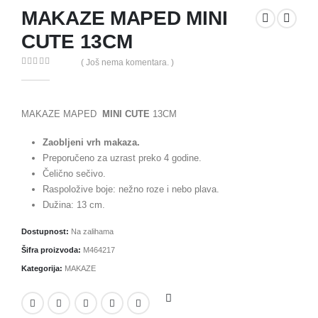
MAKAZE MAPED MINI
CUTE 13CM
( Još nema komentara. )
0
out of 5
MAKAZE MAPED
MINI CUTE
13CM
Zaobljeni vrh makaza.
Preporučeno za uzrast preko 4 godine.
Čelično sečivo.
Raspoložive boje: nežno roze i nebo plava.
Dužina: 13 cm.
Dostupnost:
Na zalihama
Šifra proizvoda:
M464217
Kategorija:
MAKAZE