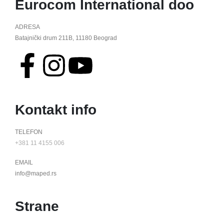
Eurocom International doo
ADRESA
Batajnički drum 211B, 11180 Beograd
Kontakt info
TELEFON
+381 11 4155 006
EMAIL
info@maped.rs
Strane