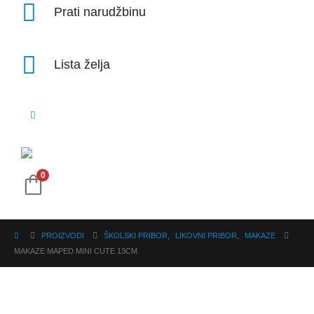
Prati narudžbinu
Lista želja
0
PROIZVODI
ŠKOLSKI PRIBOR
,
LIKOVNI PRIBOR
,
MAKAZE
MAKAZE MAPED MINI CUTE 13CM