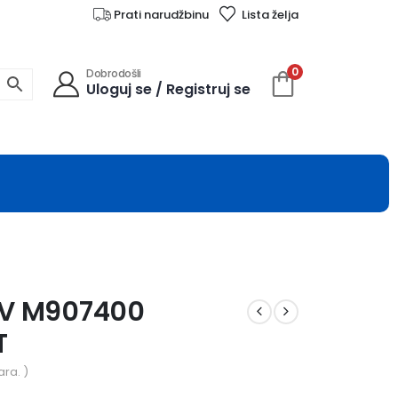
Prati narudžbinu
Lista želja
0
Dobrodošli
Uloguj se / Registruj se
IV M907400
T
ra. )