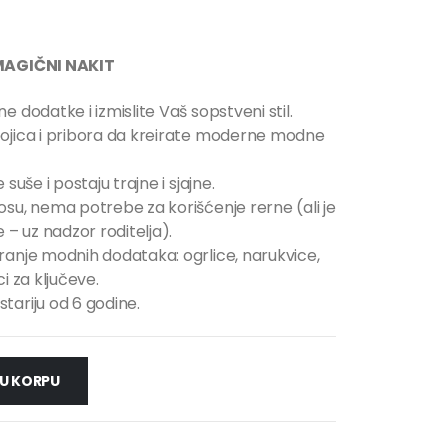
AGIČNI NAKIT
e dodatke i izmislite Vaš sopstveni stil.
bojica i pribora da kreirate moderne modne
suše i postaju trajne i sjajne.
osu, nema potrebe za korišćenje rerne (ali je
 uz nadzor roditelja).
ranje modnih dodataka: ogrlice, narukvice,
i za ključeve.
tariju od 6 godine.
U KORPU