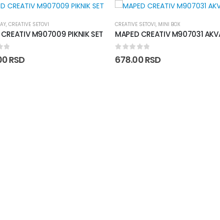
SETOVI
,
MINI BOX
 CREATIV M907031 AKVARIJUM
CREATIVE SETOVI
,
EARLY AGE
MAPED CREATIV M907200 PLA
1/4
of 5
00
RSD
0
out of 5
518.40
RSD