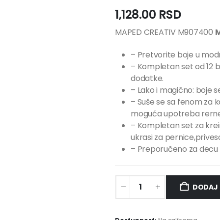
1,128.00
RSD
MAPED CREATIV M907400
M
– Pretvorite boje u modn
– Kompletan set od 12 
dodatke.
– Lako i magično: boje se 
– Suše se sa fenom za k
moguća upotreba rerne –
– Kompletan set za krei
ukrasi za pernice,privesc
– Preporučeno za decu s
DODAJ 