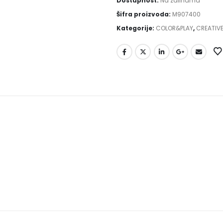
Dostupnost:
Na zalihama
Šifra proizvoda:
M907400
Kategorije:
COLOR&PLAY
,
CREATIVE