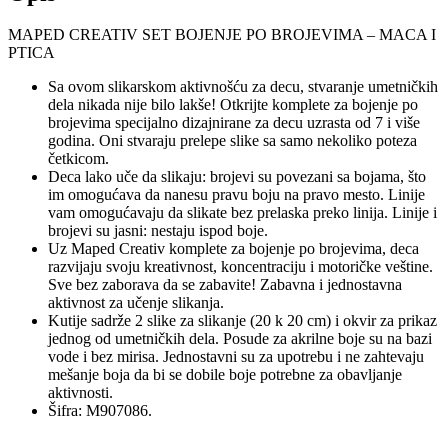
MAPED CREATIV SET BOJENJE PO BROJEVIMA – MACA I
PTICA
Sa ovom slikarskom aktivnošću za decu, stvaranje umetničkih
dela nikada nije bilo lakše! Otkrijte komplete za bojenje po
brojevima specijalno dizajnirane za decu uzrasta od 7 i više
godina. Oni stvaraju prelepe slike sa samo nekoliko poteza
četkicom.
Deca lako uče da slikaju: brojevi su povezani sa bojama, što
im omogućava da nanesu pravu boju na pravo mesto. Linije
vam omogućavaju da slikate bez prelaska preko linija. Linije i
brojevi su jasni: nestaju ispod boje.
Uz Maped Creativ komplete za bojenje po brojevima, deca
razvijaju svoju kreativnost, koncentraciju i motoričke veštine.
Sve bez zaborava da se zabavite! Zabavna i jednostavna
aktivnost za učenje slikanja.
Kutije sadrže 2 slike za slikanje (20 k 20 cm) i okvir za prikaz
jednog od umetničkih dela. Posude za akrilne boje su na bazi
vode i bez mirisa. Jednostavni su za upotrebu i ne zahtevaju
mešanje boja da bi se dobile boje potrebne za obavljanje
aktivnosti.
Šifra: M907086.