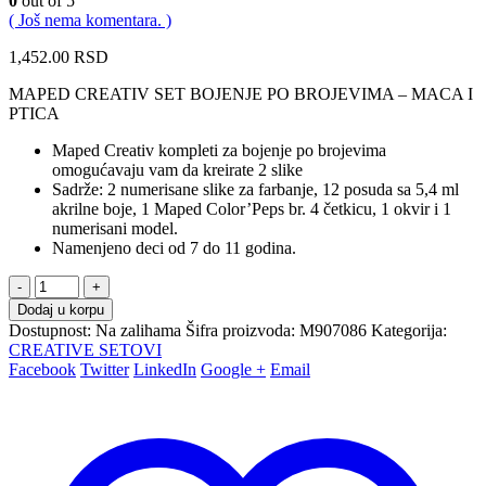
0
out of 5
( Još nema komentara. )
1,452.00
RSD
MAPED CREATIV SET BOJENJE PO BROJEVIMA – MACA I
PTICA
Maped Creativ kompleti za bojenje po brojevima
omogućavaju vam da kreirate 2 slike
Sadrže: 2 numerisane slike za farbanje, 12 posuda sa 5,4 ml
akrilne boje, 1 Maped Color’Peps br. 4 četkicu, 1 okvir i 1
numerisani model.
Namenjeno deci od 7 do 11 godina.
-
+
Dodaj u korpu
Dostupnost:
Na zalihama
Šifra proizvoda:
M907086
Kategorija:
CREATIVE SETOVI
Facebook
Twitter
LinkedIn
Google +
Email