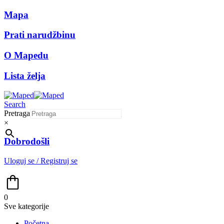
Mapa
Prati narudžbinu
O Mapedu
Lista želja
Search
Pretraga
×
Dobrodošli
Uloguj se / Registruj se
0
Sve kategorije
Početna