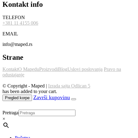
Kontakt info
TELEFON
+381 11 4155 006
EMAIL
info@maped.rs
Strane
Kontakt
O Mapedu
Proizvodi
Blog
Uslovi poslovanja
Pravo na
odustajanje
© Copyright - Maped |
Izrada sajta Odlican 5
has been added to your cart.
Pregled korpe
Pretraga
×
Početna