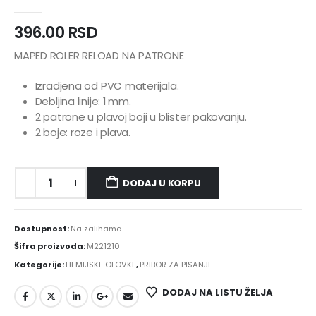
0
out of 5
396.00
RSD
MAPED ROLER RELOAD NA PATRONE
Izradjena od PVC materijala.
Debljina linije: 1 mm.
2 patrone u plavoj boji u blister pakovanju.
2 boje: roze i plava.
DODAJ U KORPU
Dostupnost:
Na zalihama
Šifra proizvoda:
M221210
Kategorije:
HEMIJSKE OLOVKE
,
PRIBOR ZA PISANJE
DODAJ NA LISTU ŽELJA