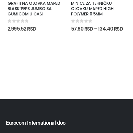
GRAFITNA OLOVKA MAPED
MINICE ZA TEHNIČKU
BLASK`PEPS JUMBO SA
OLOVKU MAPED HIGH
GUMICOM U ČAŠI
POLYMER 0.5MM
0
out of 5
0
out of 5
2,995.52
RSD
57.60
RSD
–
134.40
RSD
Eurocom International doo