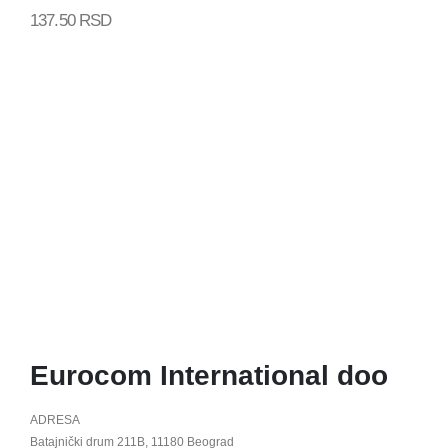
0
out of 5
137.50
RSD
G
G
D
0
2
Eurocom International doo
ADRESA
Batajnički drum 211B, 11180 Beograd