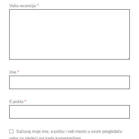
Vaša recenzija
*
Ime
*
E-pošta
*
Sačuvaj moje ime, e-poštu i veb mesto u ovom pregledaču
veba za sledeći put kada komentarišem.