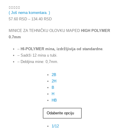
( Još nema komentara. )
0
out of 5
57.60
RSD
–
134.40
RSD
MINICE ZA TEHNIČKU OLOVKU MAPED
HIGH POLYMER
0.7mm
–
HI-POLYMER mina, izdržljivija od standardne
.
– Sadrži 12 mina u tubi.
– Debljina mine: 0,7mm.
TVRDOĆA
2B
2H
B
H
HB
PAKOVANJE
1/12