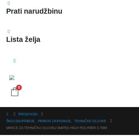
Prati narudžbinu
Lista želja
0
PROIZVODI
ŠKOLSKI PRIBOR
,
PRIBOR ZA PISANJE
,
TEHNIČKE OLOVKE
MINICE ZA TEHNIČKU OLOVKU MAPED HIGH POLYMER 0.7MM