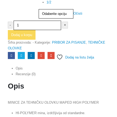
1/2
Očisti
-
+
Dodaj u korpu
Šifra proizvoda:
-
Kategorije:
PRIBOR ZA PISANJE
,
TEHNIČKE
OLOVKE
Dodaj na listu želja
Opis
Recenzije (0)
Opis
MINICE ZA TEHNIČKU OLOVKU MAPED HIGH POLYMER
HI-POLYMER mina, izdržljivija od standardne.