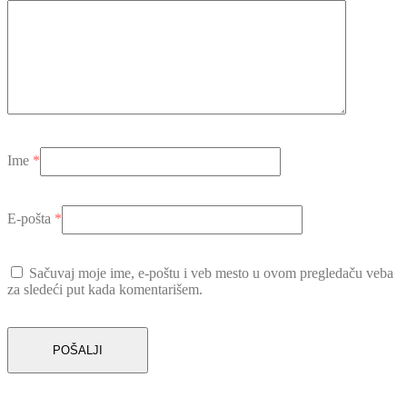
Ime
*
E-pošta
*
Sačuvaj moje ime, e-poštu i veb mesto u ovom pregledaču veba
za sledeći put kada komentarišem.