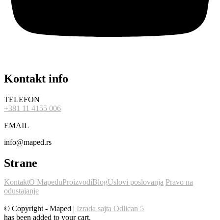
Kontakt info
TELEFON
+381 11 4155 006
EMAIL
info@maped.rs
Strane
Kontakt
O Mapedu
Proizvodi
Blog
Uslovi poslovanja
Pravo na
odustajanje
© Copyright - Maped |
Izrada sajta Odlican 5
has been added to your cart.