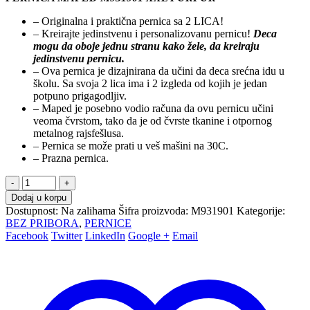
– Originalna i praktična pernica sa 2 LICA!
– Kreirajte jedinstvenu i personalizovanu pernicu!
Deca
mogu da oboje jednu stranu kako žele, da kreiraju
jedinstvenu pernicu.
– Ova pernica je dizajnirana da učini da deca srećna idu u
školu. Sa svoja 2 lica ima i 2 izgleda od kojih je jedan
potpuno prigagodljiv.
– Maped je posebno vodio računa da ovu pernicu učini
veoma čvrstom, tako da je od čvrste tkanine i otpornog
metalnog rajsfešlusa.
– Pernica se može prati u veš mašini na 30C.
– Prazna pernica.
-
+
Dodaj u korpu
Dostupnost:
Na zalihama
Šifra proizvoda:
M931901
Kategorije:
BEZ PRIBORA
,
PERNICE
Facebook
Twitter
LinkedIn
Google +
Email