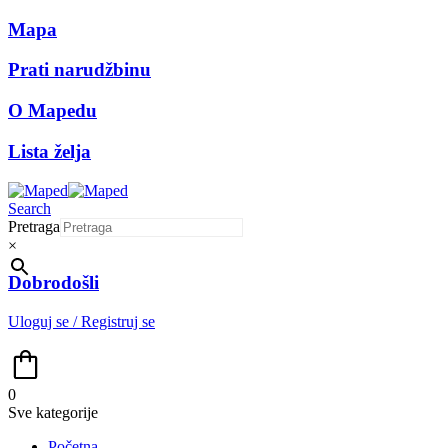
Mapa
Prati narudžbinu
O Mapedu
Lista želja
Search
Pretraga
×
Dobrodošli
Uloguj se / Registruj se
0
Sve kategorije
Početna