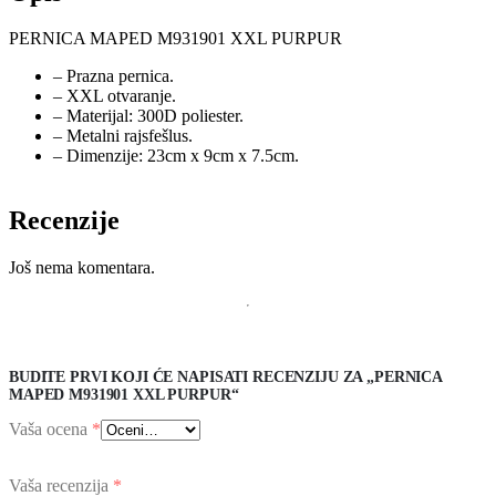
PERNICA MAPED M931901 XXL PURPUR
– Prazna pernica.
– XXL otvaranje.
– Materijal: 300D poliester.
– Metalni rajsfešlus.
– Dimenzije: 23cm x 9cm x 7.5cm.
Recenzije
Još nema komentara.
BUDITE PRVI KOJI ĆE NAPISATI RECENZIJU ZA „PERNICA
MAPED M931901 XXL PURPUR“
Vaša ocena
*
Vaša recenzija
*