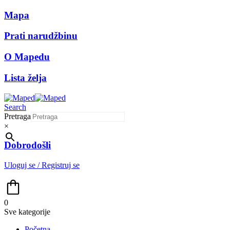
Mapa
Prati narudžbinu
O Mapedu
Lista želja
Search
Pretraga
×
Dobrodošli
Uloguj se / Registruj se
0
Sve kategorije
Početna