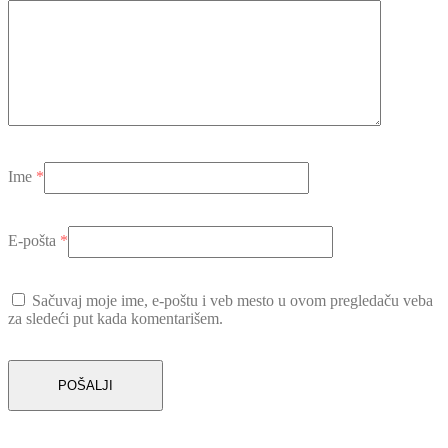
Ime
*
E-pošta
*
Sačuvaj moje ime, e-poštu i veb mesto u ovom pregledaču veba
za sledeći put kada komentarišem.