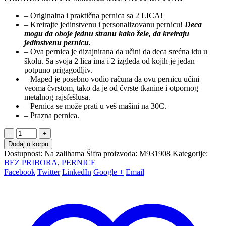
– Originalna i praktična pernica sa 2 LICA!
– Kreirajte jedinstvenu i personalizovanu pernicu!
Deca
mogu da oboje jednu stranu kako žele, da kreiraju
jedinstvenu pernicu.
– Ova pernica je dizajnirana da učini da deca srećna idu u
školu. Sa svoja 2 lica ima i 2 izgleda od kojih je jedan
potpuno prigagodljiv.
– Maped je posebno vodio računa da ovu pernicu učini
veoma čvrstom, tako da je od čvrste tkanine i otpornog
metalnog rajsfešlusa.
– Pernica se može prati u veš mašini na 30C.
– Prazna pernica.
-
+
Dodaj u korpu
Dostupnost:
Na zalihama
Šifra proizvoda:
M931908
Kategorije:
BEZ PRIBORA
,
PERNICE
Facebook
Twitter
LinkedIn
Google +
Email