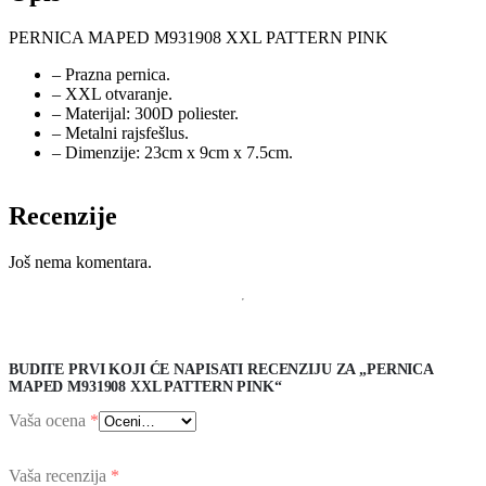
PERNICA MAPED M931908 XXL PATTERN PINK
– Prazna pernica.
– XXL otvaranje.
– Materijal: 300D poliester.
– Metalni rajsfešlus.
– Dimenzije: 23cm x 9cm x 7.5cm.
Recenzije
Još nema komentara.
BUDITE PRVI KOJI ĆE NAPISATI RECENZIJU ZA „PERNICA
MAPED M931908 XXL PATTERN PINK“
Vaša ocena
*
Vaša recenzija
*