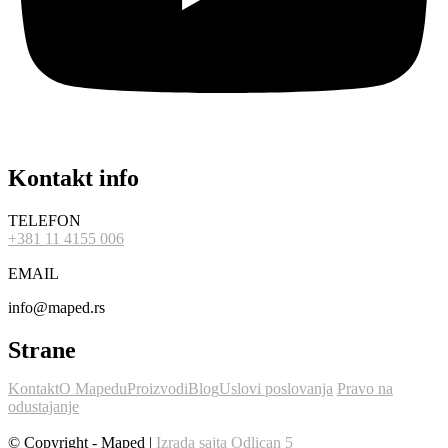
Kontakt info
TELEFON
+381 11 4155 006
EMAIL
info@maped.rs
Strane
Kontakt
O Mapedu
Proizvodi
Blog
Uslovi poslovanja
Pravo na
odustajanje
© Copyright - Maped |
Izrada sajta Odlican 5