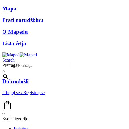
Mapa
Prati narudžbinu
O Mapedu
Lista želja
Search
Pretraga
×
Dobrodošli
Uloguj se / Registruj se
0
Sve kategorije
Početna