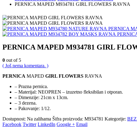
PERNICA MAPED M934781 GIRL FLOWERS RAVNA
PERNICA M
PERNIC
PERNICA MAPED M934781 GIRL FLO
0
out of 5
( Još nema komentara. )
PERNICA
MAPED
GIRL FLOWERS
RAVNA
–
Prazna pernica.
– Materijal: NEOPREN – izuzetno fleksibilan i otporan.
– Dimenzije: 21cm x 13cm.
– 3 dezena.
– Pakovanje: 1/12.
Dostupnost:
Na zalihama
Šifra proizvoda:
M934781
Kategorije:
BEZ
Facebook
Twitter
LinkedIn
Google +
Email