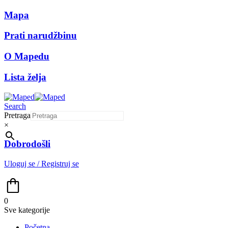
Mapa
Prati narudžbinu
O Mapedu
Lista želja
Search
Pretraga
×
Dobrodošli
Uloguj se / Registruj se
0
Sve kategorije
Početna