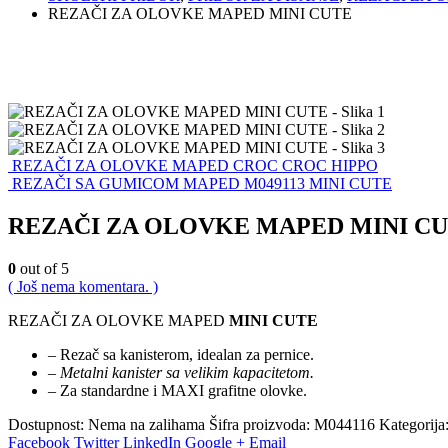
REZAČI ZA OLOVKE MAPED MINI CUTE
REZAČI ZA OLOVKE MAPED CROC CROC HIPPO
REZAČI SA GUMICOM MAPED M049113 MINI CUTE
REZAČI ZA OLOVKE MAPED MINI C
0
out of 5
( Još nema komentara. )
REZAČI ZA OLOVKE MAPED
MINI CUTE
– Rezač sa kanisterom, idealan za pernice.
–
Metalni kanister sa velikim kapacitetom.
– Za standardne i MAXI grafitne olovke.
Dostupnost:
Nema na zalihama
Šifra proizvoda:
M044116
Kategorija
Facebook
Twitter
LinkedIn
Google +
Email