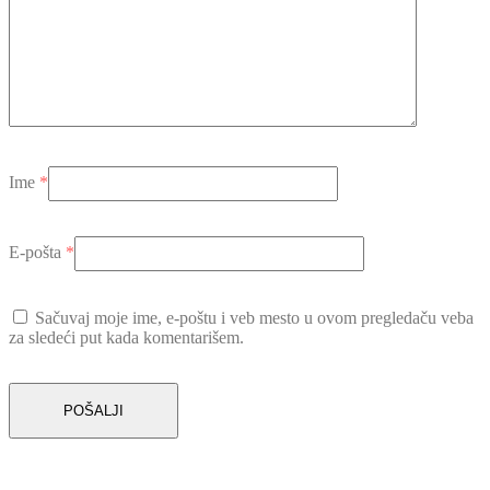
Ime
*
E-pošta
*
Sačuvaj moje ime, e-poštu i veb mesto u ovom pregledaču veba
za sledeći put kada komentarišem.