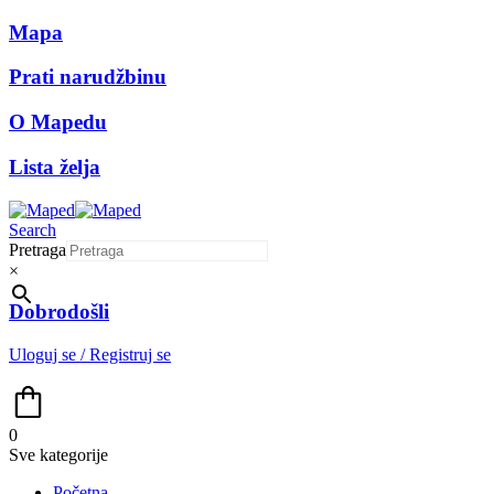
Mapa
Prati narudžbinu
O Mapedu
Lista želja
Search
Pretraga
×
Dobrodošli
Uloguj se / Registruj se
0
Sve kategorije
Početna