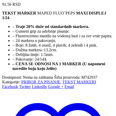
91.56
RSD
TEKST MARKER
MAPED FLUO`PEPS
MAXI DISPLEJ
1/24
–
Traje 20% duže od standardnih markera.
– Gumeni grip za udobnije pisanje.
– Fluorescentno mastilo na vodenoj bazi i za sve vrste papira.
– 24 markera u pakovanju.
– Boje: 8 žutih, 4 oranž, 4 plavih, 4 zelenih i 4 pink.
– Dužina markera: 13.2cm.
– Debljina linije: 1-5mm.
– Pakovanje: 24/144.
– CENA SE ODNOSI NA 1 MARKER (U napomeni
navedite boju koju želite)
Dostupnost:
Nema na zalihama
Šifra proizvoda:
M742937
Kategorije:
PRIBOR ZA PISANJE
,
TEKST MARKERI
Facebook
Twitter
LinkedIn
Google +
Email