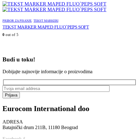
PRIBOR ZA PISANJE
,
TEKST MARKERI
TEKST MARKER MAPED FLUO`PEPS SOFT
0
out of 5
Budi u toku!
Dobijajte najnovije informacije o proizvodima
Prijava
Eurocom International doo
ADRESA
Batajnički drum 211B, 11180 Beograd
Facebook-f