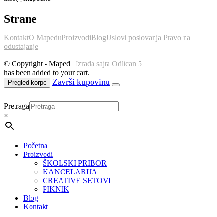
Strane
Kontakt
O Mapedu
Proizvodi
Blog
Uslovi poslovanja
Pravo na
odustajanje
© Copyright - Maped |
Izrada sajta Odlican 5
has been added to your cart.
Pregled korpe
Pretraga
×
Početna
Proizvodi
ŠKOLSKI PRIBOR
KANCELARIJA
CREATIVE SETOVI
PIKNIK
Blog
Kontakt