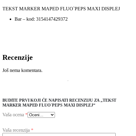
TEKST MARKER MAPED FLUO`PEPS MAXI DISPLEJ
Bar – kod: 3154147429372
Recenzije
Još nema komentara.
BUDITE PRVI KOJI ĆE NAPISATI RECENZIJU ZA „TEKST
MARKER MAPED FLUO`PEPS MAXI DISPLEJ“
Vaša ocena
*
Vaša recenzija
*