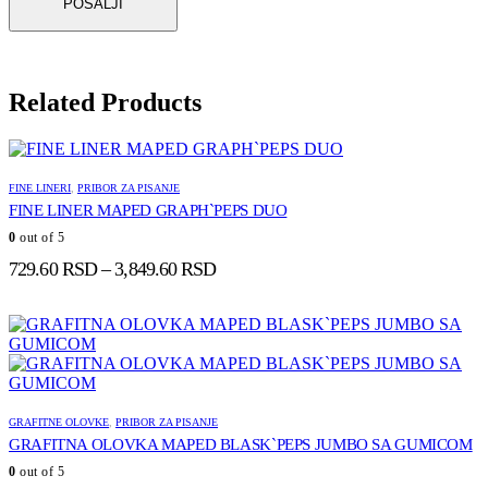
Related Products
FINE LINERI
,
PRIBOR ZA PISANJE
FINE LINER MAPED GRAPH`PEPS DUO
0
out of 5
Raspon
729.60
RSD
–
3,849.60
RSD
cena:
od
729.60 RSD
do
3,849.60 RSD
GRAFITNE OLOVKE
,
PRIBOR ZA PISANJE
GRAFITNA OLOVKA MAPED BLASK`PEPS JUMBO SA GUMICOM
0
out of 5