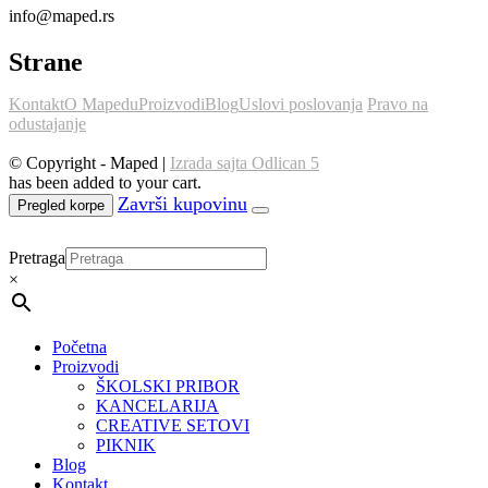
info@maped.rs
Strane
Kontakt
O Mapedu
Proizvodi
Blog
Uslovi poslovanja
Pravo na
odustajanje
© Copyright - Maped |
Izrada sajta Odlican 5
has been added to your cart.
Pregled korpe
Pretraga
×
Početna
Proizvodi
ŠKOLSKI PRIBOR
KANCELARIJA
CREATIVE SETOVI
PIKNIK
Blog
Kontakt