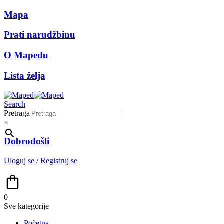
Mapa
Prati narudžbinu
O Mapedu
Lista želja
Search
Pretraga
×
Dobrodošli
Uloguj se / Registruj se
0
Sve kategorije
Početna