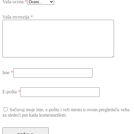
Vaša ocena
*
Vaša recenzija
*
Ime
*
E-pošta
*
Sačuvaj moje ime, e-poštu i veb mesto u ovom pregledaču veba
za sledeći put kada komentarišem.