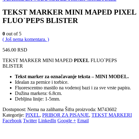
TEKST MARKER MINI MAPED PIXEL
FLUO`PEPS BLISTER
0
out of 5
( Još nema komentara. )
546.00
RSD
TEKST MARKER MINI MAPED
PIXEL
FLUO`PEPS
BLISTER
Tekst marker za označavanje teksta – MINI MODEL.
Idealan za pernice i torbice.
Fluorescentno mastilo na vodenoj bazi i za sve vrste papira.
Dužina markera: 6.8cm.
Debljina linije: 1-5mm.
Dostupnost:
Nema na zalihama
Šifra proizvoda:
M743602
Kategorije:
PIXEL
,
PRIBOR ZA PISANJE
,
TEKST MARKERI
Facebook
Twitter
LinkedIn
Google +
Email