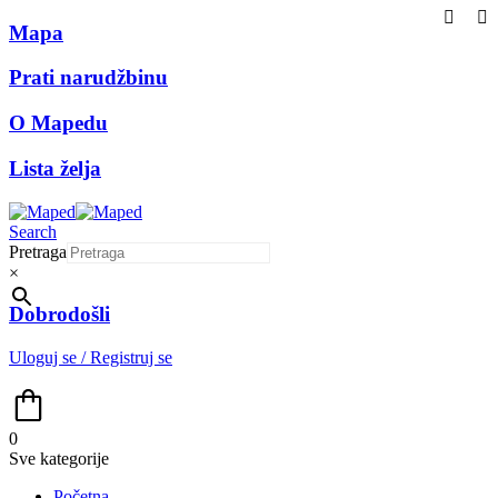
Mapa
Prati narudžbinu
O Mapedu
Lista želja
Search
Pretraga
×
Dobrodošli
Uloguj se / Registruj se
0
Sve kategorije
Početna