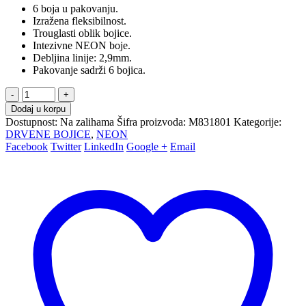
6 boja u pakovanju.
Izražena fleksibilnost.
Trouglasti oblik bojice.
Intezivne NEON boje.
Debljina linije: 2,9mm.
Pakovanje sadrži 6 bojica.
-
+
Dodaj u korpu
Dostupnost:
Na zalihama
Šifra proizvoda:
M831801
Kategorije:
DRVENE BOJICE
,
NEON
Facebook
Twitter
LinkedIn
Google +
Email