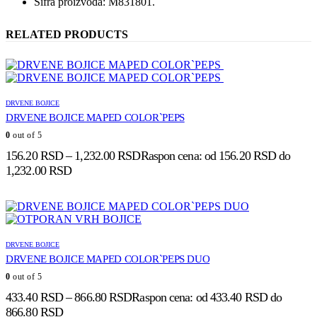
Šifra proizvoda: M831801.
RELATED PRODUCTS
DRVENE BOJICE
DRVENE BOJICE MAPED COLOR`PEPS
0
out of 5
156.20
RSD
–
1,232.00
RSD
Raspon cena: od 156.20 RSD do
1,232.00 RSD
DRVENE BOJICE
DRVENE BOJICE MAPED COLOR`PEPS DUO
0
out of 5
433.40
RSD
–
866.80
RSD
Raspon cena: od 433.40 RSD do
866.80 RSD