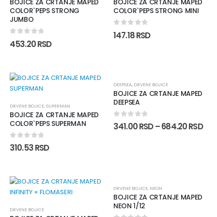
BOJICE ZA CRTANJE MAPED
BOJICE ZA CRTANJE MAPED
COLOR`PEPS STRONG
COLOR`PEPS STRONG MINI
JUMBO
0
out of 5
147.18
RSD
0
out of 5
453.20
RSD
DEEPSEA
,
DRVENE BOJICE
BOJICE ZA CRTANJE MAPED
DEEPSEA
DRVENE BOJICE
,
SUPERMAN
BOJICE ZA CRTANJE MAPED
COLOR`PEPS SUPERMAN
0
out of 5
341.00
RSD
–
684.20
RSD
0
out of 5
310.53
RSD
DRVENE BOJICE
,
NEON
BOJICE ZA CRTANJE MAPED
NEON 1/12
DRVENE BOJICE