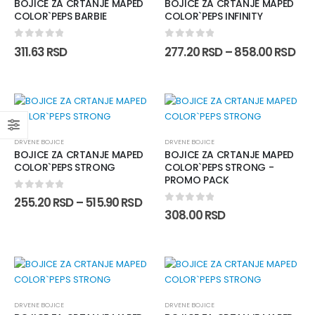
BOJICE ZA CRTANJE MAPED
BOJICE ZA CRTANJE MAPED
COLOR`PEPS BARBIE
COLOR`PEPS INFINITY
0
out of 5
0
out of 5
311.63
RSD
277.20
RSD
–
858.00
RSD
DRVENE BOJICE
DRVENE BOJICE
BOJICE ZA CRTANJE MAPED
BOJICE ZA CRTANJE MAPED
COLOR`PEPS STRONG
COLOR`PEPS STRONG -
PROMO PACK
0
out of 5
255.20
RSD
–
515.90
RSD
0
out of 5
308.00
RSD
DRVENE BOJICE
DRVENE BOJICE