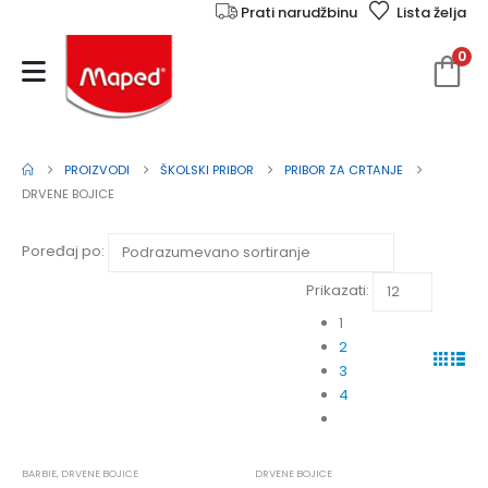
Prati narudžbinu
Lista želja
0
PROIZVODI
ŠKOLSKI PRIBOR
PRIBOR ZA CRTANJE
DRVENE BOJICE
Poređaj po:
Prikazati:
1
2
3
4
BARBIE
,
DRVENE BOJICE
DRVENE BOJICE