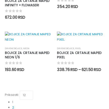
BOJICE ZA CRTANJE MAPED
INFINITY + FLOMASERI
0
out of 5
354.20
RSD
0
out of 5
672.00
RSD
DRVENE BOJICE
,
NEON
DRVENE BOJICE
,
PIXEL
BOJICE ZA CRTANJE MAPED
BOJICE ZA CRTANJE MAPED
NEON 1/6
PIXEL
0
out of 5
0
out of 5
193.60
RSD
338.76
RSD
–
621.50
RSD
Prikazati:
1
2