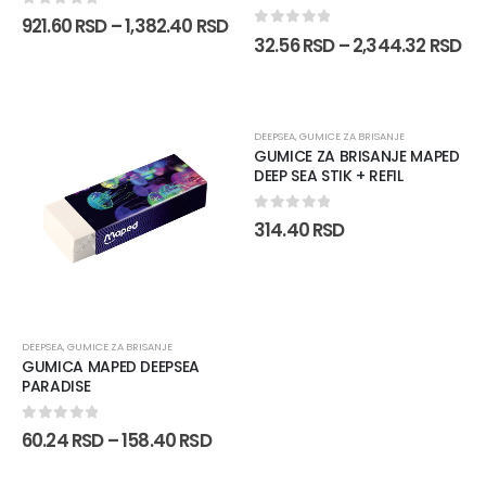
0
out of 5
921.60
RSD
–
1,382.40
RSD
0
out of 5
32.56
RSD
–
2,344.32
RSD
DEEPSEA
,
GUMICE ZA BRISANJE
GUMICE ZA BRISANJE MAPED
DEEP SEA STIK + REFIL
0
out of 5
314.40
RSD
DEEPSEA
,
GUMICE ZA BRISANJE
GUMICA MAPED DEEPSEA
PARADISE
0
out of 5
60.24
RSD
–
158.40
RSD