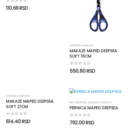
0
out of 5
110.66
RSD
DEEPSEA
,
MAKAZE
MAKAZE MAPED DEEPSEA
SOFT 16CM
0
out of 5
550.80
RSD
DEEPSEA
,
MAKAZE
MAKAZE MAPED DEEPSEA
BEZ PRIBORA
,
DEEPSEA
,
PERNICE
SOFT 21CM
PERNICA MAPED DEEPSEA
0
out of 5
614.40
RSD
0
out of 5
792.00
RSD