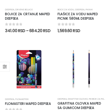
DEEPSEA
,
DRVENE BOJICE
BOCE ZA VODU
,
DEEPSEA
,
PIKNIK
BOJICE ZA CRTANJE MAPED
FLAŠICE ZA VODU MAPED
DEEPSEA
PICNIK 580ML DEEPSEA
0
out of 5
0
out of 5
341.00
RSD
–
684.20
RSD
1,569.60
RSD
DEEPSEA
,
GRAFITNE OLOVKE
,
PRIBOR ZA PISANJE
DEEPSEA
,
FLOMASTERI
GRAFITNA OLOVKA MAPED
FLOMASTERI MAPED DEEPSEA
SA GUMICOM DEEPSEA