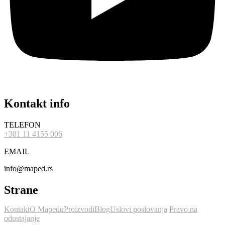
Kontakt info
TELEFON
+381 11 4155 006
EMAIL
info@maped.rs
Strane
Kontakt
O Mapedu
Proizvodi
Blog
Uslovi poslovanja
Pravo na
odustajanje