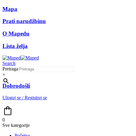
Mapa
Prati narudžbinu
O Mapedu
Lista želja
Search
Pretraga
×
Dobrodošli
Uloguj se / Registruj se
0
Sve kategorije
Početna