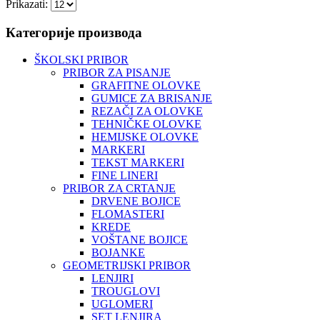
Prikazati:
Категорије производа
ŠKOLSKI PRIBOR
PRIBOR ZA PISANJE
GRAFITNE OLOVKE
GUMICE ZA BRISANJE
REZAČI ZA OLOVKE
TEHNIČKE OLOVKE
HEMIJSKE OLOVKE
MARKERI
TEKST MARKERI
FINE LINERI
PRIBOR ZA CRTANJE
DRVENE BOJICE
FLOMASTERI
KREDE
VOŠTANE BOJICE
BOJANKE
GEOMETRIJSKI PRIBOR
LENJIRI
TROUGLOVI
UGLOMERI
SET LENJIRA