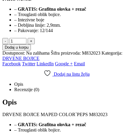
–
GRATIS: Grafitna olovka + rezač
– Trouglasti oblik bojice.
– Intezivne boje
– Debljina linije: 2,9mm.
– Pakovanje: 12/144
-
+
Dodaj u korpu
Dostupnost:
Na zalihama
Šifra proizvoda:
M832023
Kategorija:
DRVENE BOJICE
Facebook
Twitter
LinkedIn
Google +
Email
Dodaj na listu želja
Opis
Recenzije (0)
Opis
DRVENE BOJICE MAPED COLOR`PEPS M832023
–
GRATIS: Grafitna olovka + rezač
– Trouglasti oblik bojice.