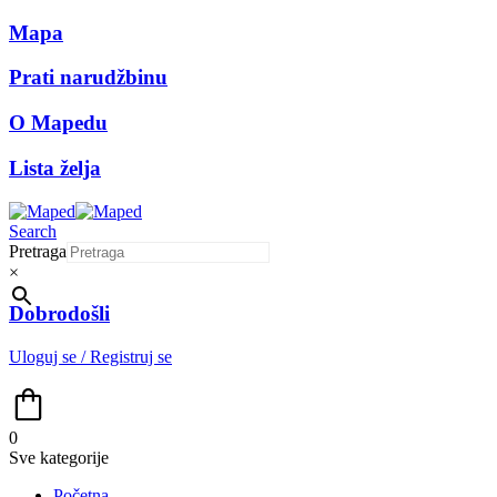
Mapa
Prati narudžbinu
O Mapedu
Lista želja
Search
Pretraga
×
Dobrodošli
Uloguj se / Registruj se
0
Sve kategorije
Početna