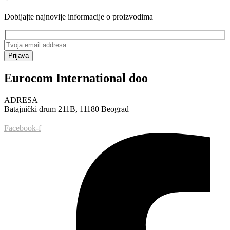
do
616.00 RSD
Dobijajte najnovije informacije o proizvodima
Prijava
Eurocom International doo
ADRESA
Batajnički drum 211B, 11180 Beograd
Facebook-f