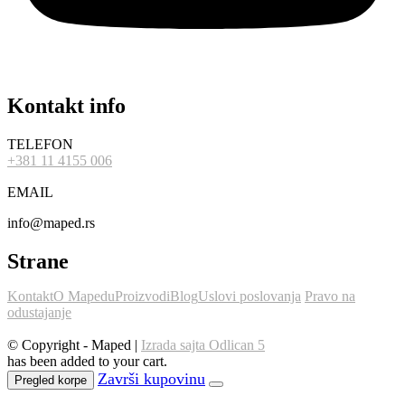
Kontakt info
TELEFON
+381 11 4155 006
EMAIL
info@maped.rs
Strane
Kontakt
O Mapedu
Proizvodi
Blog
Uslovi poslovanja
Pravo na
odustajanje
© Copyright - Maped |
Izrada sajta Odlican 5
has been added to your cart.
Pregled korpe