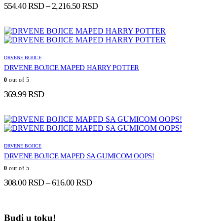
Raspon
554.40
RSD
–
2,216.50
RSD
cena:
od
554.40 RSD
do
2,216.50 RSD
DRVENE BOJICE
DRVENE BOJICE MAPED HARRY POTTER
0
out of 5
369.99
RSD
DRVENE BOJICE
DRVENE BOJICE MAPED SA GUMICOM OOPS!
0
out of 5
Raspon
308.00
RSD
–
616.00
RSD
cena:
od
308.00 RSD
Budi u toku!