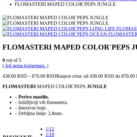
FLOMASTERI MAPED COLOR`PEPS JUNGLE
FLOMAST
FLOMASTER
FLOMASTERI MAPED COLOR`PEPS 
0
out of 5
( Još nema komentara. )
438.00
RSD
–
876.00
RSD
Raspon cena: od 438.00 RSD do 876.00
FLOMASTERI
MAPED COLOR`PEPS
JUNGLE
–
Perivo mastilo.
– Izdržljiviji vrh flomastera.
– Intezivne boje.
– Debljina linije: 2,8mm.
1/12
1/18