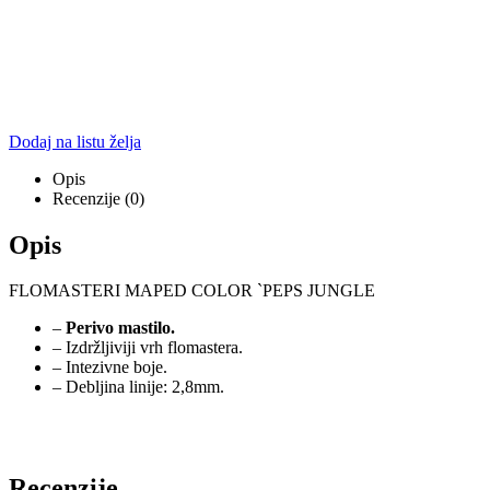
Dodaj na listu želja
Opis
Recenzije (0)
Opis
FLOMASTERI MAPED COLOR `PEPS JUNGLE
–
Perivo mastilo.
– Izdržljiviji vrh flomastera.
– Intezivne boje.
– Debljina linije: 2,8mm.
Recenzije