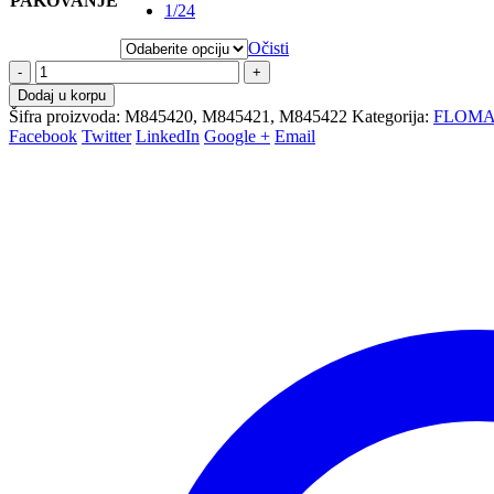
PAKOVANJE
1/24
Očisti
-
+
Dodaj u korpu
Šifra proizvoda:
M845420, M845421, M845422
Kategorija:
FLOMA
Facebook
Twitter
LinkedIn
Google +
Email