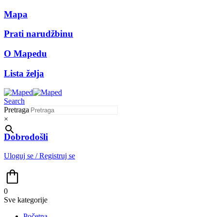
Mapa
Prati narudžbinu
O Mapedu
Lista želja
Search
Pretraga
×
Dobrodošli
Uloguj se / Registruj se
0
Sve kategorije
Početna