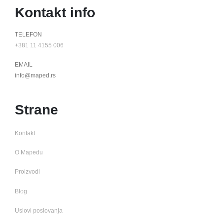
Kontakt info
TELEFON
+381 11 4155 006
EMAIL
info@maped.rs
Strane
Kontakt
O Mapedu
Proizvodi
Blog
Uslovi poslovanja