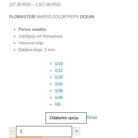
127.20
RSD
–
1,017.60
RSD
FLOMASTERI
MAPED COLOR`PEPS
OCEAN
Perivo mastilo
Izdržljiviji vrh flomastera.
Intezivne boje.
Debljina linije: 2 mm.
PAKOVANJE
1/10
1/12
1/18
1/24
1/36
1/48
1/6
Očisti
-
+