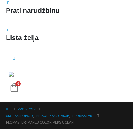
Prati narudžbinu
Lista želja
0
PROIZVODI
ŠKOLSKI PRIBOR
,
PRIBOR ZA CRTANJE
,
FLOMASTERI
FLOMASTERI MAPED COLOR`PEPS OCEAN