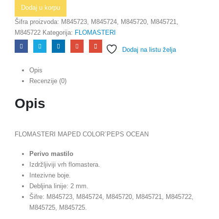
Dodaj u korpu
Šifra proizvoda:
M845723, M845724, M845720, M845721,
M845722
Kategorija:
FLOMASTERI
Dodaj na listu želja
Opis
Recenzije (0)
Opis
FLOMASTERI MAPED COLOR`PEPS OCEAN
Perivo mastilo
Izdržljiviji vrh flomastera.
Intezivne boje.
Debljina linije: 2 mm.
Šifre: M845723, M845724, M845720, M845721, M845722,
M845725, M845725.