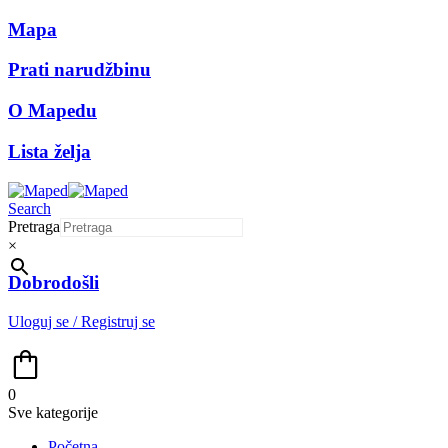
Mapa
Prati narudžbinu
O Mapedu
Lista želja
Search
Pretraga
×
Dobrodošli
Uloguj se / Registruj se
0
Sve kategorije
Početna