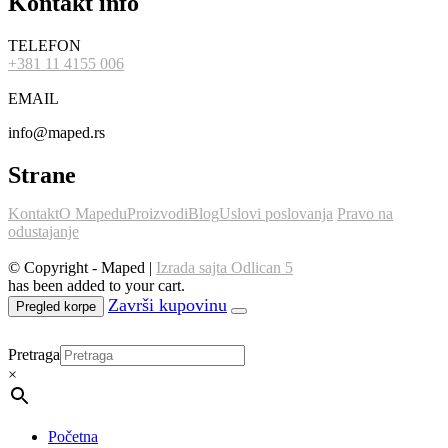
Kontakt info
TELEFON
+381 11 4155 006
EMAIL
info@maped.rs
Strane
Kontakt
O Mapedu
Proizvodi
Blog
Uslovi poslovanja
Pravo na
odustajanje
© Copyright - Maped |
Izrada sajta Odlican 5
has been added to your cart.
Pregled korpe
Pretraga
×
Početna