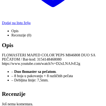
Dodaj na listu želja
Opis
Recenzije (0)
Opis
FLOMASTERI MAPED COLOR`PEPS M846808 DUO SA
PEČATOM / Bar-kod: 3154148468080
https://www.youtube.com/watch?v=D2xLNAJvE2g
–
Duo flomaster sa pečatom
.
– 8 boja u pakovanju + 8 različitih pečata
– Debljina linije: 7,5mm.
Recenzije
Još nema komentara.