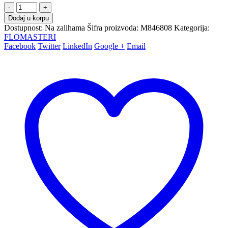
-
+
Dodaj u korpu
Dostupnost:
Na zalihama
Šifra proizvoda:
M846808
Kategorija:
FLOMASTERI
Facebook
Twitter
LinkedIn
Google +
Email