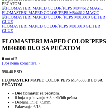
FLOMASTERI MAPED COLOR`PEPS M844612 MAGIC
FLOMASTERI MAPED COLOR`PEPS M813010 GLITER
GLUE
FLOMASTERI MAPED COLOR`PEPS
M846808 DUO SA PEČATOM
0
out of 5
( Još nema komentara. )
590.40
RSD
FLOMASTERI
MAPED COLOR`PEPS M846808
DUO SA
PEČATOM
–
Duo flomaster sa pečatom
.
– 8 boja u pakovanju + 8 različitih pečata
– Debljina linije: 7,5mm.
– Pakovanje: 6/18.