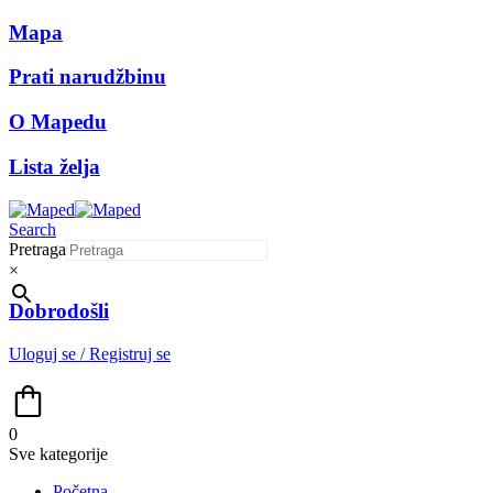
Mapa
Prati narudžbinu
O Mapedu
Lista želja
Search
Pretraga
×
Dobrodošli
Uloguj se / Registruj se
0
Sve kategorije
Početna