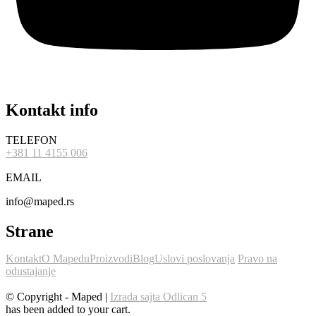
Kontakt info
TELEFON
+381 11 4155 006
EMAIL
info@maped.rs
Strane
Kontakt
O Mapedu
Proizvodi
Blog
Uslovi poslovanja
Pravo na
odustajanje
© Copyright - Maped |
Izrada sajta Odlican 5
has been added to your cart.