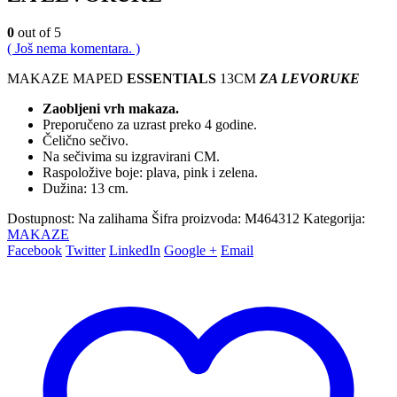
0
out of 5
( Još nema komentara. )
MAKAZE MAPED
ESSENTIALS
13CM
ZA LEVORUKE
Zaobljeni vrh makaza.
Preporučeno za uzrast preko 4 godine.
Čelično sečivo.
Na sečivima su izgravirani CM.
Raspoložive boje: plava, pink i zelena.
Dužina: 13 cm.
Dostupnost:
Na zalihama
Šifra proizvoda:
M464312
Kategorija:
MAKAZE
Facebook
Twitter
LinkedIn
Google +
Email