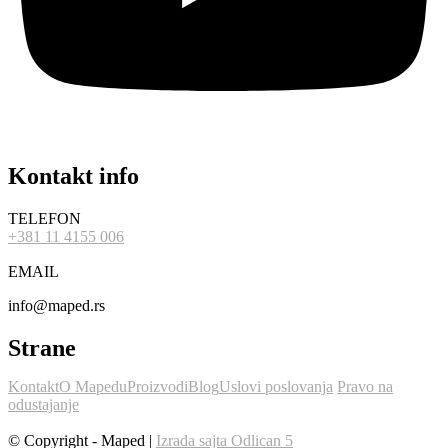
Kontakt info
TELEFON
+381 11 4155 006
EMAIL
info@maped.rs
Strane
Kontakt
O Mapedu
Proizvodi
Blog
Uslovi poslovanja
Pravo na
odustajanje
© Copyright - Maped |
Izrada sajta Odlican 5