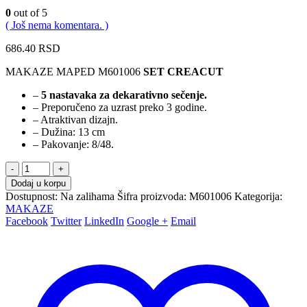
0
out of 5
( Još nema komentara. )
686.40
RSD
MAKAZE MAPED M601006
SET
CREACUT
–
5 nastavaka za dekarativno sečenje.
– Preporučeno za uzrast preko 3 godine.
– Atraktivan dizajn.
– Dužina: 13 cm
– Pakovanje: 8/48.
-
+
Dodaj u korpu
Dostupnost:
Na zalihama
Šifra proizvoda:
M601006
Kategorija:
MAKAZE
Facebook
Twitter
LinkedIn
Google +
Email