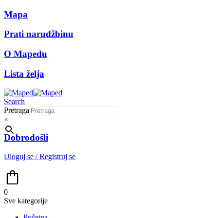
Mapa
Prati narudžbinu
O Mapedu
Lista želja
Search
Pretraga
×
Dobrodošli
Uloguj se / Registruj se
0
Sve kategorije
Početna