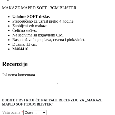
MAKAZE MAPED SOFT 13CM BLISTER
Udobne SOFT drške.
Preporučeno za uzrast preko 4 godine.
Zaobljeni vrh makaza.
Čelično sečivo.
Na sečivima su izgravirani CM.
Raspoložive boje: plava, crvena i pink/violet.
Dužina: 13 cm.
M464410
Recenzije
Još nema komentara.
BUDITE PRVI KOJI ĆE NAPISATI RECENZIJU ZA „MAKAZE
MAPED SOFT 13CM BLISTER“
Vaša ocena
*