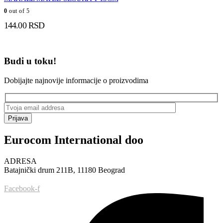
0
out of 5
144.00
RSD
Budi u toku!
Dobijajte najnovije informacije o proizvodima
Prijava
Eurocom International doo
ADRESA
Batajnički drum 211B, 11180 Beograd
Facebook-f