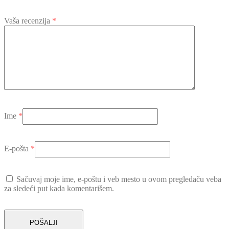
Vaša recenzija
*
Ime
*
E-pošta
*
Sačuvaj moje ime, e-poštu i veb mesto u ovom pregledaču veba
za sledeći put kada komentarišem.