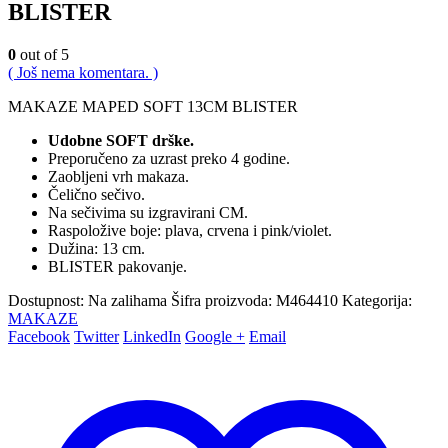
BLISTER
0
out of 5
( Još nema komentara. )
MAKAZE MAPED SOFT 13CM BLISTER
Udobne SOFT drške.
Preporučeno za uzrast preko 4 godine.
Zaobljeni vrh makaza.
Čelično sečivo.
Na sečivima su izgravirani CM.
Raspoložive boje: plava, crvena i pink/violet.
Dužina: 13 cm.
BLISTER pakovanje.
Dostupnost:
Na zalihama
Šifra proizvoda:
M464410
Kategorija:
MAKAZE
Facebook
Twitter
LinkedIn
Google +
Email