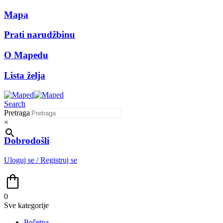
Mapa
Prati narudžbinu
O Mapedu
Lista želja
Search
Pretraga
×
Dobrodošli
Uloguj se / Registruj se
0
Sve kategorije
Početna