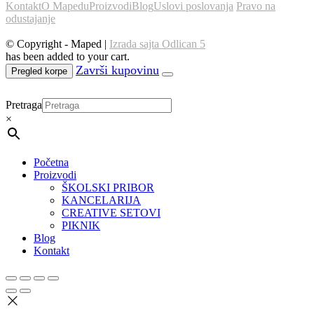
Kontakt
O Mapedu
Proizvodi
Blog
Uslovi poslovanja
Pravo na
odustajanje
© Copyright - Maped |
Izrada sajta Odlican 5
has been added to your cart.
Pregled korpe
Pretraga
×
Početna
Proizvodi
ŠKOLSKI PRIBOR
KANCELARIJA
CREATIVE SETOVI
PIKNIK
Blog
Kontakt