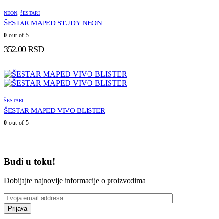
NEON
,
ŠESTARI
ŠESTAR MAPED STUDY NEON
0
out of 5
352.00
RSD
ŠESTARI
ŠESTAR MAPED VIVO BLISTER
0
out of 5
Budi u toku!
Dobijajte najnovije informacije o proizvodima
Prijava