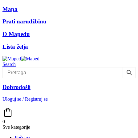
Mapa
Prati narudžbinu
O Mapedu
Lista želja
Search
Dobrodošli
Uloguj se / Registruj se
0
Sve kategorije
Početna