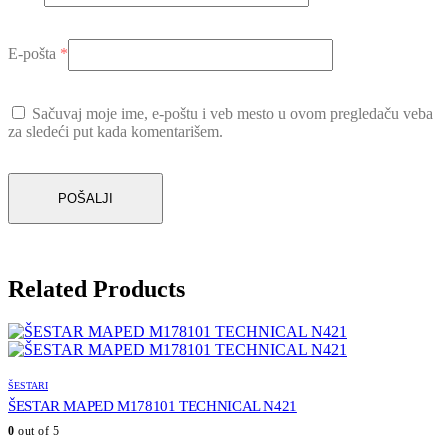
E-pošta
*
Sačuvaj moje ime, e-poštu i veb mesto u ovom pregledaču veba
za sledeći put kada komentarišem.
Related Products
ŠESTARI
ŠESTAR MAPED M178101 TECHNICAL N421
0
out of 5