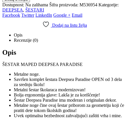
Dostupnost:
Na zalihama
Šifra proizvoda:
M536954
Kategorije:
DEEPSEA
,
ŠESTARI
Facebook
Twitter
LinkedIn
Google +
Email
Dodaj na listu želja
Opis
Recenzije (0)
Opis
ŠESTAR MAPED DEEPSEA PARADISE
Metalne noge.
Savršen komplet šestara Deepsea Paradise OPEN od 3 dela
za srednju školu!
Metalni šestar školaraca modernizovan!
Bolja ergonomija glave: Lakša je za korišćenje!
Šestar Deepsea Paradise ima moderan i originalan dekor.
Metalne noge čine ovaj šestar priborom za geometriju koji će
pratiti dete tokom školskih godina!
Uvek optimalna bezbednost zahvaljujući zaštiti vrha i mine.