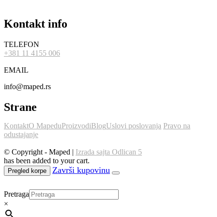
Kontakt info
TELEFON
+381 11 4155 006
EMAIL
info@maped.rs
Strane
Kontakt
O Mapedu
Proizvodi
Blog
Uslovi poslovanja
Pravo na
odustajanje
© Copyright - Maped |
Izrada sajta Odlican 5
has been added to your cart.
Pregled korpe
Pretraga
×