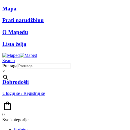
Mapa
Prati narudžbinu
O Mapedu
Lista želja
Search
Pretraga
×
Dobrodošli
Uloguj se / Registruj se
0
Sve kategorije
Početna