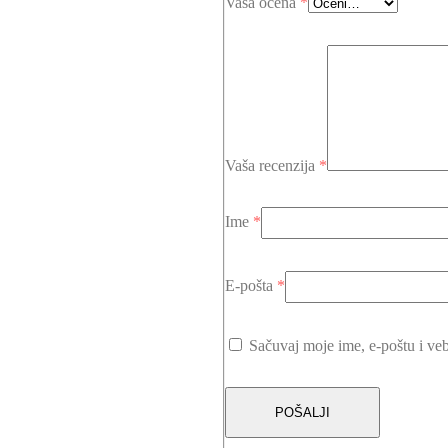
Vaša ocena
*
Vaša recenzija
*
Ime
*
E-pošta
*
Sačuvaj moje ime, e-poštu i ve