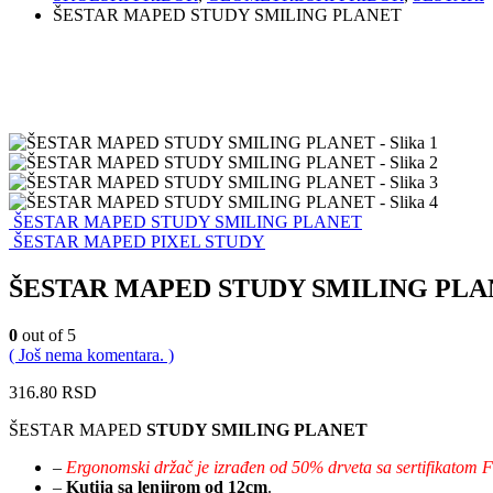
ŠESTAR MAPED STUDY SMILING PLANET
ŠESTAR MAPED STUDY SMILING PLANET
ŠESTAR MAPED PIXEL STUDY
ŠESTAR MAPED STUDY SMILING PLA
0
out of 5
( Još nema komentara. )
316.80
RSD
ŠESTAR MAPED
STUDY SMILING PLANET
–
Ergonomski držač je izrađen od 50% drveta sa sertifikatom 
–
Kutija sa lenjirom od 12cm
.