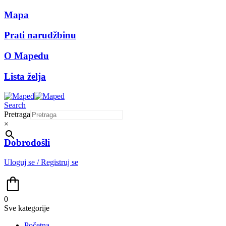
Mapa
Prati narudžbinu
O Mapedu
Lista želja
Search
Pretraga
×
Dobrodošli
Uloguj se / Registruj se
0
Sve kategorije
Početna