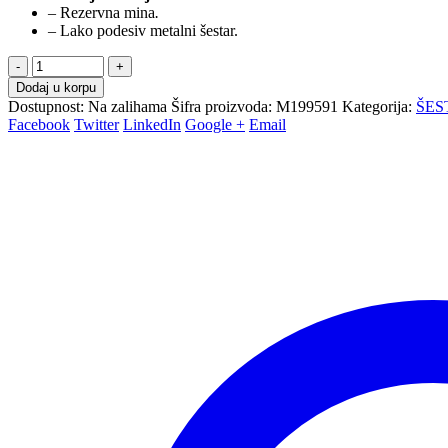
– Rezervna mina
.
– Lako podesiv metalni šestar.
-
+
Dodaj u korpu
Dostupnost:
Na zalihama
Šifra proizvoda:
M199591
Kategorija:
ŠES
Facebook
Twitter
LinkedIn
Google +
Email