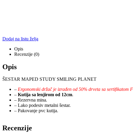
Dodaj na listu želja
Opis
Recenzije (0)
Opis
ŠESTAR MAPED STUDY SMILING PLANET
–
Ergonomski držač je izrađen od 50% drveta sa sertifikatom 
–
Kutija sa lenjirom od 12cm
.
– Rezervna mina
.
– Lako podesiv metalni šestar.
– Pakovanje pvc kutija.
Recenzije