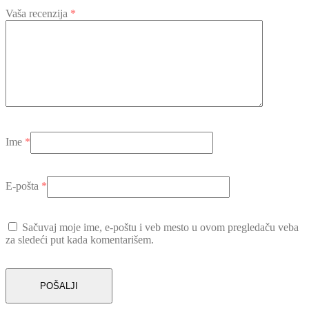
Vaša recenzija
*
Ime
*
E-pošta
*
Sačuvaj moje ime, e-poštu i veb mesto u ovom pregledaču veba
za sledeći put kada komentarišem.