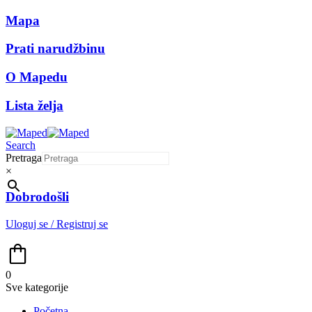
Mapa
Prati narudžbinu
O Mapedu
Lista želja
Search
Pretraga
×
Dobrodošli
Uloguj se / Registruj se
0
Sve kategorije
Početna