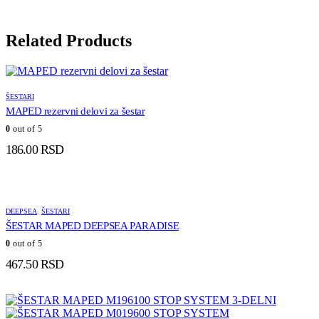
Related Products
ŠESTARI
MAPED rezervni delovi za šestar
0
out of 5
186.00
RSD
DEEPSEA
,
ŠESTARI
ŠESTAR MAPED DEEPSEA PARADISE
0
out of 5
467.50
RSD