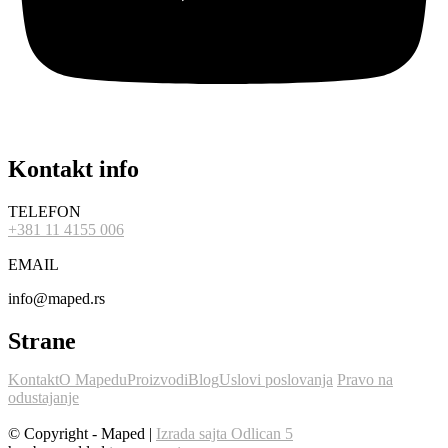
Kontakt info
TELEFON
+381 11 4155 006
EMAIL
info@maped.rs
Strane
Kontakt
O Mapedu
Proizvodi
Blog
Uslovi poslovanja
Pravo na
odustajanje
© Copyright - Maped |
Izrada sajta Odlican 5