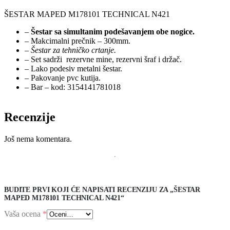
ŠESTAR MAPED M178101 TECHNICAL N421
–
Šestar sa simultanim podešavanjem obe nogice.
– Makcimalni prečnik – 300mm.
–
Šestar za tehničko crtanje.
– Set sadrži rezervne mine, rezervni šraf i držač.
– Lako podesiv metalni šestar.
– Pakovanje pvc kutija.
– Bar – kod: 3154141781018
Recenzije
Još nema komentara.
BUDITE PRVI KOJI ĆE NAPISATI RECENZIJU ZA „ŠESTAR
MAPED M178101 TECHNICAL N421“
Vaša ocena
*