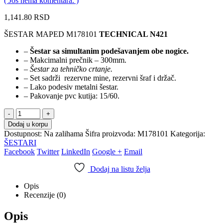
( Još nema komentara. )
1,141.80
RSD
ŠESTAR MAPED M178101
TECHNICAL N421
–
Šestar sa simultanim podešavanjem obe nogice.
– Makcimalni prečnik – 300mm.
–
Šestar za tehničko crtanje.
– Set sadrži rezervne mine, rezervni šraf i držač.
– Lako podesiv metalni šestar.
– Pakovanje pvc kutija: 15/60.
-
+
Dodaj u korpu
Dostupnost:
Na zalihama
Šifra proizvoda:
M178101
Kategorija:
ŠESTARI
Facebook
Twitter
LinkedIn
Google +
Email
Dodaj na listu želja
Opis
Recenzije (0)
Opis