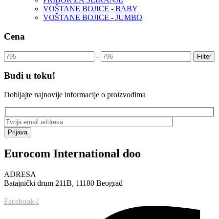
VOŠTANE BOJICE - BABY
VOŠTANE BOJICE - JUMBO
Cena
-
Filter
Budi u toku!
Dobijajte najnovije informacije o proizvodima
Prijava
Eurocom International doo
ADRESA
Batajnički drum 211B, 11180 Beograd
Facebook-f