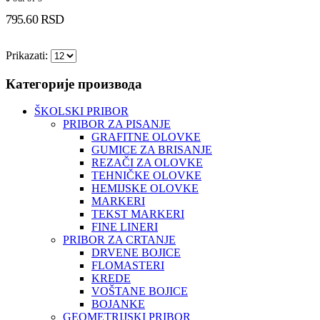
795.60
RSD
Prikazati:
Категорије производа
ŠKOLSKI PRIBOR
PRIBOR ZA PISANJE
GRAFITNE OLOVKE
GUMICE ZA BRISANJE
REZAČI ZA OLOVKE
TEHNIČKE OLOVKE
HEMIJSKE OLOVKE
MARKERI
TEKST MARKERI
FINE LINERI
PRIBOR ZA CRTANJE
DRVENE BOJICE
FLOMASTERI
KREDE
VOŠTANE BOJICE
BOJANKE
GEOMETRIJSKI PRIBOR