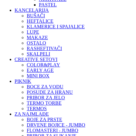
PASTEL
KANCELARIJA
BUŠAČI
HEFTALICE
KLAMERICE I SPAJALICE
LUPE
MAKAZE
OSTALO
RASHEFTIVAČI
SKALPELI
CREATIVE SETOVI
COLOR&PLAY
EARLY AGE
MINI BOX
PIKNIK
BOCE ZA VODU
POSUDE ZA HRANU
PRIBOR ZA JELO
TERMO TORBE
TERMOS
ZA NAJMLAĐE
BOJE ZA PRSTE
DRVENE BOJICE - JUMBO
FLOMASTERI - JUMBO
PRIBOR ZA SLIKANJE