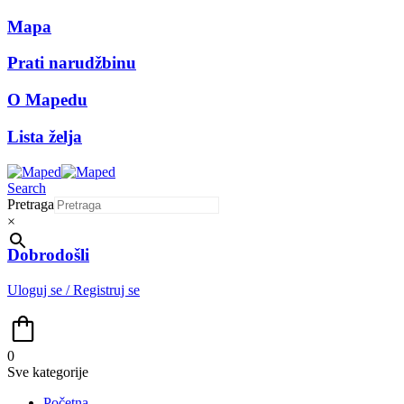
Mapa
Prati narudžbinu
O Mapedu
Lista želja
Search
Pretraga
×
Dobrodošli
Uloguj se / Registruj se
0
Sve kategorije
Početna