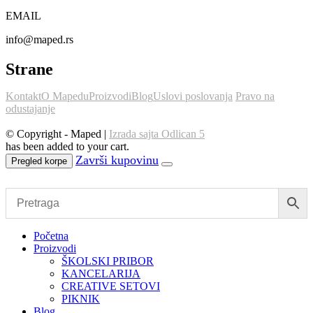
EMAIL
info@maped.rs
Strane
Kontakt
O Mapedu
Proizvodi
Blog
Uslovi poslovanja
Pravo na
odustajanje
© Copyright - Maped |
Izrada sajta Odlican 5
has been added to your cart.
Pregled korpe
Početna
Proizvodi
ŠKOLSKI PRIBOR
KANCELARIJA
CREATIVE SETOVI
PIKNIK
Blog