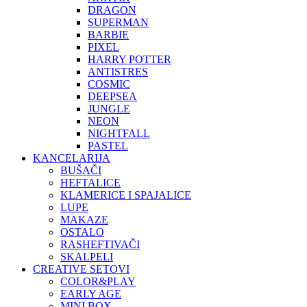
DRAGON
SUPERMAN
BARBIE
PIXEL
HARRY POTTER
ANTISTRES
COSMIC
DEEPSEA
JUNGLE
NEON
NIGHTFALL
PASTEL
KANCELARIJA
BUŠAČI
HEFTALICE
KLAMERICE I SPAJALICE
LUPE
MAKAZE
OSTALO
RASHEFTIVAČI
SKALPELI
CREATIVE SETOVI
COLOR&PLAY
EARLY AGE
MINI BOX