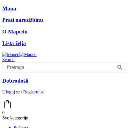
Mapa
Prati narudžbinu
O Mapedu
Lista želja
Search
Dobrodošli
Uloguj se / Registruj se
0
Sve kategorije
Početna