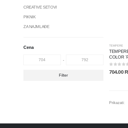
CREATIVE SETOVI
PIKNIK
ZA NAJMLAĐE
TEMPERE
Cena
TEMPERE
COLOR `
-
0
out of
704.00
R
Filter
Prikazati: