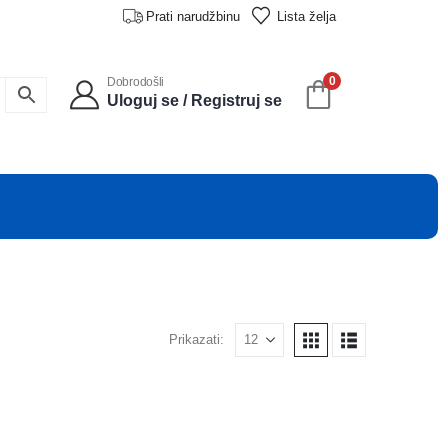
Prati narudžbinu
Lista želja
0
Dobrodošli
Uloguj se / Registruj se
Prikazati: