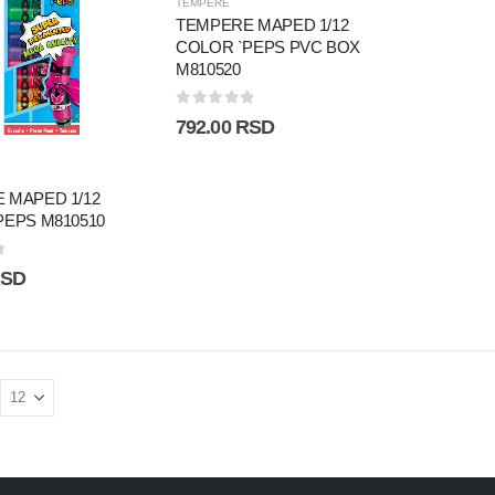
TEMPERE
TEMPERE MAPED 1/12
COLOR `PEPS PVC BOX
M810520
0
out of 5
792.00
RSD
 MAPED 1/12
PEPS M810510
 5
SD