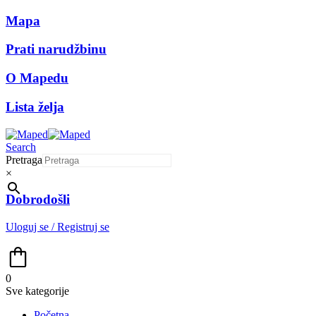
Mapa
Prati narudžbinu
O Mapedu
Lista želja
Search
Pretraga
×
Dobrodošli
Uloguj se / Registruj se
0
Sve kategorije
Početna