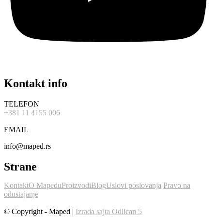
Kontakt info
TELEFON
+381 11 4155 006
EMAIL
info@maped.rs
Strane
Kontakt
O Mapedu
Proizvodi
Blog
Uslovi poslovanja
Pravo na
odustajanje
© Copyright - Maped |
Izrada sajta Odlican 5