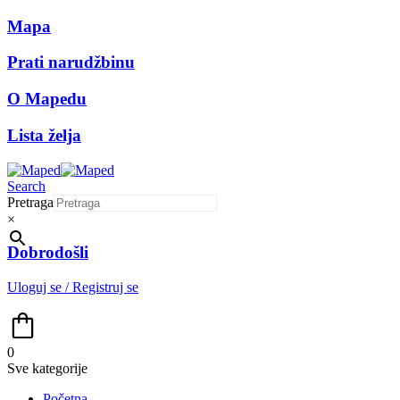
Mapa
Prati narudžbinu
O Mapedu
Lista želja
Search
Pretraga
×
Dobrodošli
Uloguj se / Registruj se
0
Sve kategorije
Početna