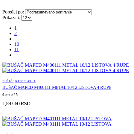
Poređaj po:
Prikazati:
1
2
…
10
11
BUŠAČI
,
KANCELARIJA
BUŠAČ MAPED M400111 METAL 10/12 LISTOVA 4 RUPE
0
out of 5
1,593.60
RSD