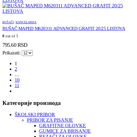
BUŠAČI
,
KANCELARIJA
BUŠAČ MAPED M620311 ADVANCED GRAFIT 20/25 LISTOVA
0
out of 5
795.60
RSD
Prikazati:
1
2
…
10
11
Категорије производа
ŠKOLSKI PRIBOR
PRIBOR ZA PISANJE
GRAFITNE OLOVKE
GUMICE ZA BRISANJE
REZAČI ZA OLOVKE