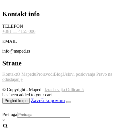
Kontakt info
TELEFON
+381 11 4155 006
EMAIL
info@maped.rs
Strane
Kontakt
O Mapedu
Proizvodi
Blog
Uslovi poslovanja
Pravo na
odustajanje
© Copyright - Maped |
Izrada sajta Odlican 5
has been added to your cart.
Pregled korpe
Pretraga
×