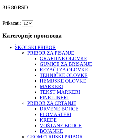
316.80
RSD
Prikazati:
Категорије производа
ŠKOLSKI PRIBOR
PRIBOR ZA PISANJE
GRAFITNE OLOVKE
GUMICE ZA BRISANJE
REZAČI ZA OLOVKE
TEHNIČKE OLOVKE
HEMIJSKE OLOVKE
MARKERI
TEKST MARKERI
FINE LINERI
PRIBOR ZA CRTANJE
DRVENE BOJICE
FLOMASTERI
KREDE
VOŠTANE BOJICE
BOJANKE
GEOMETRIJSKI PRIBOR