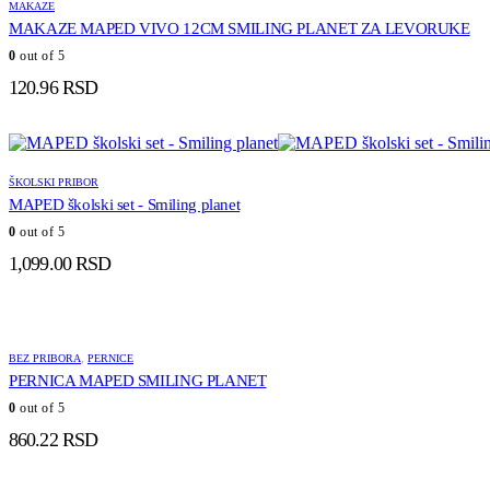
MAKAZE
MAKAZE MAPED VIVO 12CM SMILING PLANET ZA LEVORUKE
0
out of 5
120.96
RSD
ŠKOLSKI PRIBOR
MAPED školski set - Smiling planet
0
out of 5
1,099.00
RSD
BEZ PRIBORA
,
PERNICE
PERNICA MAPED SMILING PLANET
0
out of 5
860.22
RSD