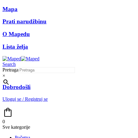
Mapa
Prati narudžbinu
O Mapedu
Lista želja
Search
Pretraga
×
Dobrodošli
Uloguj se / Registruj se
0
Sve kategorije
Početna